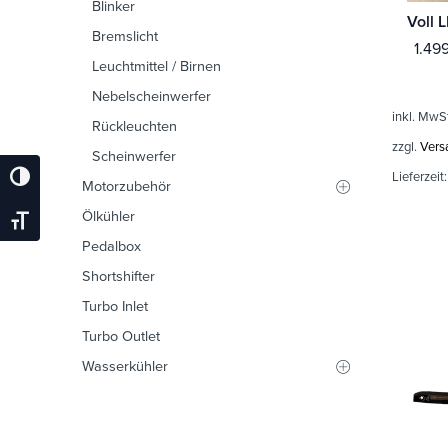
Blinker
Bremslicht
1.49
Leuchtmittel / Birnen
Nebelscheinwerfer
inkl. MwS
Rückleuchten
zzgl.
Vers
Scheinwerfer
Lieferzeit
Umschalten Auf Hohe Kontraste
Motorzubehör
Ölkühler
Schrift Vergrößern
Pedalbox
Shortshifter
Turbo Inlet
Turbo Outlet
Wasserkühler