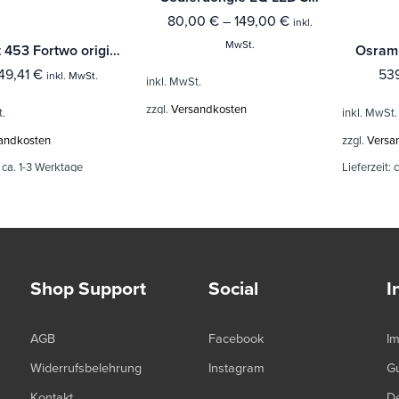
80,00
€
–
149,00
€
inkl.
MwSt.
Smart 453 Fortwo original Brabus 3te Bremsleuchte schwarz / smoke
49,41
€
53
inkl. MwSt.
inkl. MwSt.
zzgl.
Versandkosten
t.
inkl. MwSt.
andkosten
zzgl.
Versa
:
ca. 1-3 Werktage
Lieferzeit:
Shop Support
Social
I
AGB
Facebook
I
Widerrufsbelehrung
Instagram
G
Kontakt
De