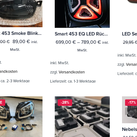
Smart 453 Smoke Blinker / Blinkergehäuse schwarz *mit E-Nummer*
Smart 453 EQ LED Rückleuchten MOPF / Facelift
89,00
€
699,00
€
–
789,00
€
,00
€
29,95
inkl.
inkl.
MwSt.
MwSt.
inkl. MwSt.
t.
inkl. MwSt.
zzgl.
Versa
andkosten
zzgl.
Versandkosten
Lieferzeit:
c
:
ca. 2-3 Werktage
Lieferzeit:
ca. 1-3 Werktage
E
-28%
-17%
AUS