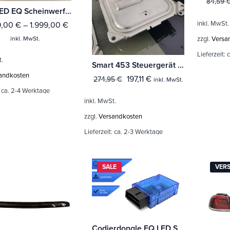
84,59
Voll LED EQ Scheinwerfer für Smart 453 ForTwo + ForFour
inkl. MwSt.
9,00
€
–
1.999,00
€
inkl. MwSt.
zzgl.
Versa
Lieferzeit:
c
t.
Smart 453 Steuergerät / Vorschaltgerät für LED Facelift Scheinwerfer (Fortwo & Forfour) A4539002611
andkosten
197,11
€
274,95
€
inkl. MwSt.
:
ca. 2-4 Werktage
inkl. MwSt.
zzgl.
Versandkosten
Lieferzeit:
ca. 2-3 Werktage
SALE
VER
Codierdongle EQ LED Scheinwerfer für Smart 453Fortwo & Forfour