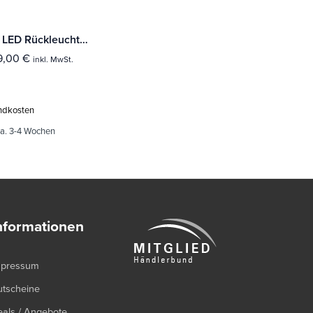
Osram LED Rückleuchten VW Golf 6 VI LEDTL102-CL
9,00
€
inkl. MwSt.
ndkosten
ca. 3-4 Wochen
nformationen
mpressum
utscheine
als / Angebote