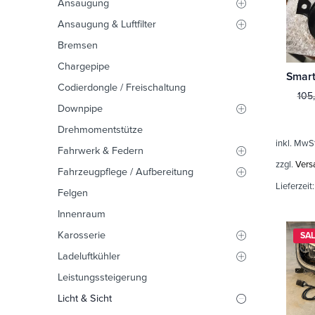
Ansaugung
Ansaugung & Luftfilter
Bremsen
Chargepipe
Codierdongle / Freischaltung
105
Downpipe
Drehmomentstütze
inkl. MwS
Fahrwerk & Federn
zzgl.
Vers
Fahrzeugpflege / Aufbereitung
Lieferzeit
Felgen
Innenraum
Karosserie
SAL
Ladeluftkühler
Leistungssteigerung
Licht & Sicht