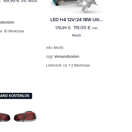
69,95
€
€
inkl. MwSt.
LED H4 12V/24 18W Ultinon Pro6000 Boost Gen3 +450% mit Straßenzul. 2St. Philips
ndkosten
119,00
€
176,94
€
inkl.
a. 10 Werktage
MwSt.
inkl. MwSt.
zzgl.
Versandkosten
Lieferzeit:
ca. 1-3 Werktage
SAND KOSTENLOS