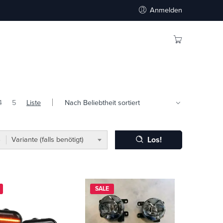
Anmelden
4
5
Liste
Los!
Variante (falls benötigt)
SALE