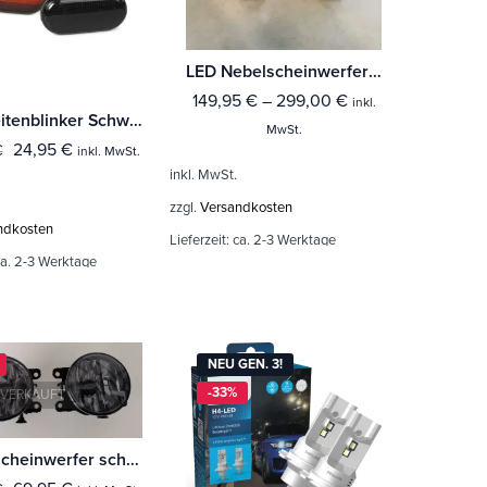
LED Nebelscheinwerfer für Smart 453 Fortwo
149,95
€
–
299,00
€
inkl.
LED Seitenblinker Schwarz Smoke passend für Smart Fortwo 453 ab 2014 inkl. Brabus
MwSt.
24,95
€
€
inkl. MwSt.
inkl. MwSt.
zzgl.
Versandkosten
ndkosten
Lieferzeit:
ca. 2-3 Werktage
a. 2-3 Werktage
NEU GEN. 3!
-33%
VERKAUFT
Nebelscheinwerfer schwarz für Smart 453 Fortwo