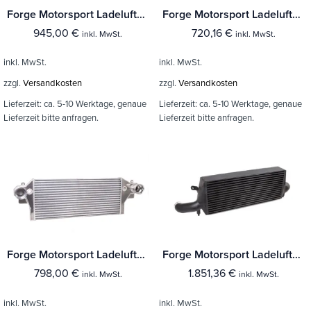
Forge Motorsport Ladeluftkühler Hynundai i30N inkl. Performance
Forge Motorsport Ladeluftkühler Suzuki Swift
945,00
€
720,16
€
inkl. MwSt.
inkl. MwSt.
inkl. MwSt.
inkl. MwSt.
zzgl.
Versandkosten
zzgl.
Versandkosten
Lieferzeit:
ca. 5-10 Werktage, genaue
Lieferzeit:
ca. 5-10 Werktage, genaue
Lieferzeit bitte anfragen.
Lieferzeit bitte anfragen.
Forge Motorsport Ladeluftkühler VW Transporter T5
Forge Motorsport Ladeluftkühler Audi RS3 8V
798,00
€
1.851,36
€
inkl. MwSt.
inkl. MwSt.
inkl. MwSt.
inkl. MwSt.