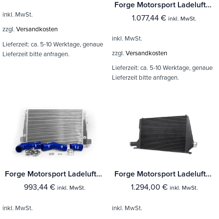
Forge Motorsport Ladeluftkühler Peugeot 208
inkl. MwSt.
1.077,44
€
inkl. MwSt.
zzgl.
Versandkosten
inkl. MwSt.
Lieferzeit:
ca. 5-10 Werktage, genaue
zzgl.
Versandkosten
Lieferzeit bitte anfragen.
Lieferzeit:
ca. 5-10 Werktage, genaue
Lieferzeit bitte anfragen.
Forge Motorsport Ladeluftkühler VAG 2,0 z.B. Golf 5 & 6 GTI
Forge Motorsport Ladeluftkühler Audi S4 B9
993,44
€
1.294,00
€
inkl. MwSt.
inkl. MwSt.
inkl. MwSt.
inkl. MwSt.