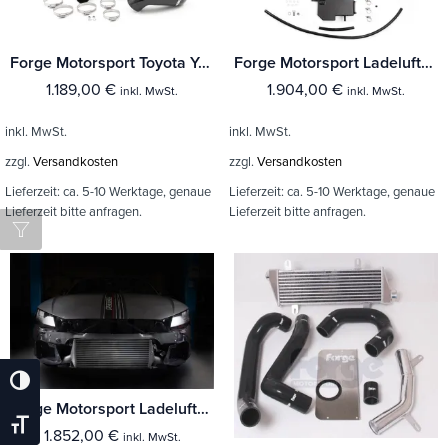
Forge Motorsport Toyota Yaris GR Ladeluftkühler
Forge Motorsport Ladeluftkühler (wassergekühlt) BMW M3/M4 F80/F82/F83
1.189,00
€
1.904,00
€
inkl. MwSt.
inkl. MwSt.
inkl. MwSt.
inkl. MwSt.
zzgl.
Versandkosten
zzgl.
Versandkosten
Lieferzeit:
ca. 5-10 Werktage, genaue
Lieferzeit:
ca. 5-10 Werktage, genaue
Lieferzeit bitte anfragen.
Lieferzeit bitte anfragen.
Umschalten Auf Hohe Kontraste
Forge Motorsport Ladeluftkühler Audi TTRS 8S
Schrift Vergrößern
1.852,00
€
inkl. MwSt.