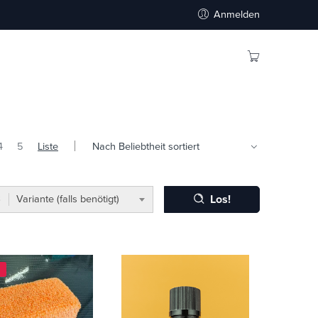
Anmelden
4
5
Liste
Los!
Variante (falls benötigt)