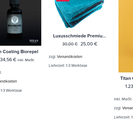
Luxusschmiede Premium Trockentuch
25,00
€
30,00
€
n Coating Biorepel
zzgl.
Versandkosten
234,56
€
inkl. MwSt.
Lieferzeit:
1-3 Werktage
t.
Titan
andkosten
1.2
:
1-3 Werktage
inkl. MwSt.
zzgl.
Versa
Lieferzeit:
1