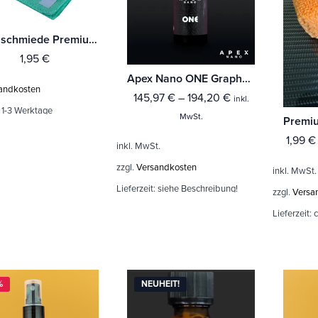
Luxusschmiede Premium-Kettengewirke, kantenloses Microfasertuch
1,95
€
Apex Nano ONE Graphene Coating
andkosten
145,97
€
–
194,20
€
inkl.
:
1-3 Werktage
MwSt.
1,99
€
inkl. MwSt.
zzgl.
Versandkosten
inkl. MwSt.
Lieferzeit:
siehe Beschreibung!
zzgl.
Versa
Lieferzeit:
c
%
NEUHEIT!