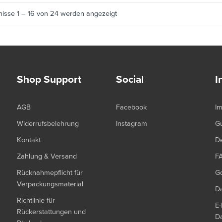
nisse 1 – 16 von 24 werden angezeigt
Shop Support
Social
I
AGB
Facebook
I
Widerrufsbelehrung
Instagram
G
Kontakt
De
Zahlung & Versand
F
Rücknahmepflicht für
G
Verpackungsmaterial
Da
Richtlinie für
E-
Rückerstattungen und
Da