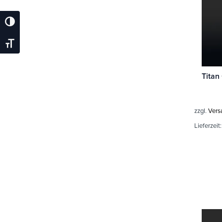
Umschalten Auf Hohe Kontraste
Schrift Vergrößern
zzgl.
Vers
Lieferzeit