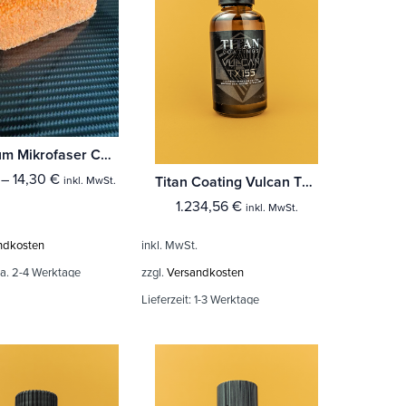
Premium Mikrofaser Coating-Block orange
–
14,30
€
Titan Coating Vulcan TX 155
inkl. MwSt.
1.234,56
€
inkl. MwSt.
inkl. MwSt.
ndkosten
zzgl.
Versandkosten
a. 2-4 Werktage
Lieferzeit:
1-3 Werktage