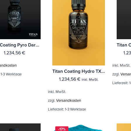
Titan Coating Pyro Dark Matter
1.234,56
€
1.2
andkosten
inkl. MwSt.
Titan Coating Hydro TX 145
:
1-3 Werktage
zzgl.
Versa
1.234,56
€
inkl. MwSt.
Lieferzeit:
1
inkl. MwSt.
zzgl.
Versandkosten
Lieferzeit:
1-3 Werktage
-17%