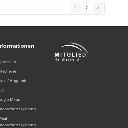
1
2
nformationen
mpressum
utscheine
als / Angebote
AQ
oogle Maps
tenschutzerklärung
Mail
tenschutzerklärung