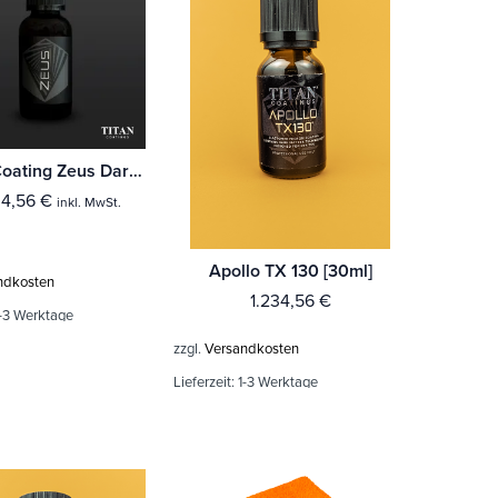
Titan Coating Zeus Dark Matter
34,56
€
inkl. MwSt.
Apollo TX 130 [30ml]
ndkosten
1.234,56
€
-3 Werktage
zzgl.
Versandkosten
Lieferzeit:
1-3 Werktage