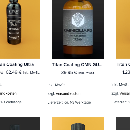
tan Coating Ultra
Titan 
Titan Coating OMNIGUARD™ Quickdetailer
62,49
€
1.2
39,95
€
0
€
inkl. MwSt.
inkl. MwSt.
t.
inkl. MwSt.
inkl. MwSt.
andkosten
zzgl.
Versa
zzgl.
Versandkosten
:
1-3 Werktage
Lieferzeit:
1
Lieferzeit:
ca. 1-3 Werktage