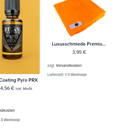
Luxusschmiede Premium Edgeless Lang-/Kurzflor-Mikrofasertuch
3,95
€
zzgl.
Versandkosten
Lieferzeit:
1-3 Werktage
 Coating Pyro PRX
34,56
€
inkl. MwSt.
ndkosten
-3 Werktage