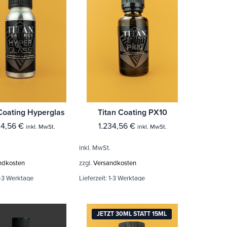
Coating Hyperglas
Titan Coating PX10
34,56
€
1.234,56
€
inkl. MwSt.
inkl. MwSt.
inkl. MwSt.
ndkosten
zzgl.
Versandkosten
-3 Werktage
Lieferzeit:
1-3 Werktage
JETZT 30ML STATT 15ML