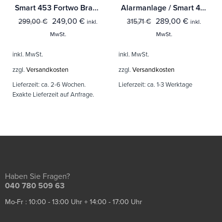
Smart 453 Fortwo Brabus Style Heckmittelteil
Alarmanlage / Smart 453 ForTwo + ForFour
249,00
€
289,00
€
299,00
€
315,71
€
inkl.
inkl.
MwSt.
MwSt.
inkl. MwSt.
inkl. MwSt.
zzgl.
Versandkosten
zzgl.
Versandkosten
Lieferzeit:
ca. 2-6 Wochen.
Lieferzeit:
ca. 1-3 Werktage
Exakte Lieferzeit auf Anfrage.
Haben Sie Fragen?
040 780 509 63
Mo-Fr : 10:00 - 13:00 Uhr + 14:00 - 17:00 Uhr