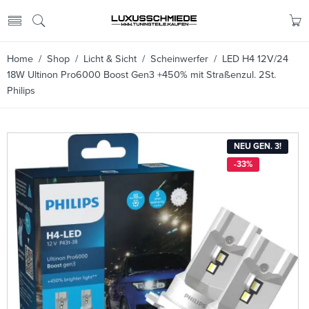
Home
/
Shop
/
Licht & Sicht
/
Scheinwerfer
/ LED H4 12V/24
18W Ultinon Pro6000 Boost Gen3 +450% mit Straßenzul. 2St.
Philips
NEU GEN. 3!
-33%