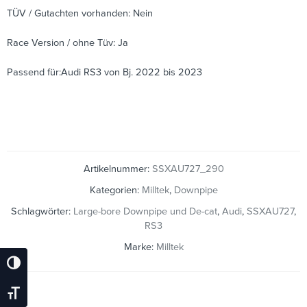
TÜV / Gutachten vorhanden: Nein
Race Version / ohne Tüv: Ja
Passend für:Audi RS3 von Bj. 2022 bis 2023
Artikelnummer:
SSXAU727_290
Kategorien:
Milltek
,
Downpipe
Schlagwörter:
Large-bore Downpipe und De-cat
,
Audi
,
SSXAU727
,
RS3
Marke:
Milltek
Umschalten Auf Hohe Kontraste
Schrift Vergrößern