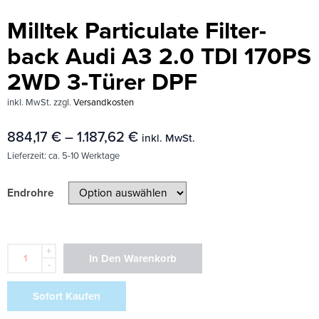
Milltek Particulate Filter-
back Audi A3 2.0 TDI 170PS
2WD 3-Türer DPF
inkl. MwSt.
zzgl.
Versandkosten
884,17
€
–
1.187,62
€
inkl. MwSt.
Lieferzeit:
ca. 5-10 Werktage
Endrohre
+
In Den Warenkorb
-
Sofort Kaufen