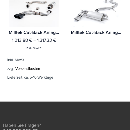
Milltek Cat-Back Anlage Audi A3 2.0 TDI 184PS MQB 2WD (3-Türer & Sportback Modelle) Mit TÜV / ECE Zulassung!
Milltek Cat-Back Anlage Audi A3 2.0T FSI 2WD 3-Türer
1.013,88
€
–
1.317,33
€
inkl. MwSt.
inkl. MwSt.
zzgl.
Versandkosten
Lieferzeit:
ca. 5-10 Werktage
Haben Sie Fragen?