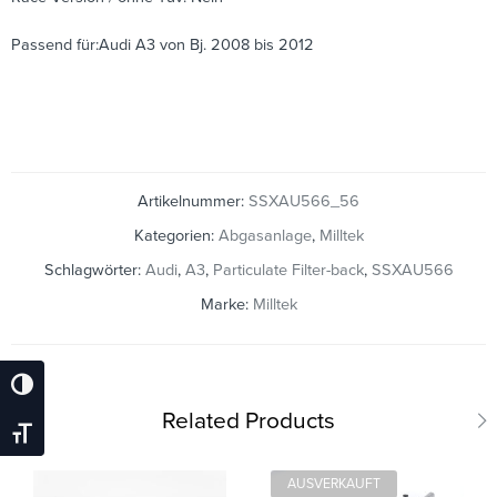
Passend für:Audi A3 von Bj. 2008 bis 2012
Artikelnummer:
SSXAU566_56
Kategorien:
Abgasanlage
,
Milltek
Schlagwörter:
Audi
,
A3
,
Particulate Filter-back
,
SSXAU566
Marke:
Milltek
Umschalten Auf Hohe Kontraste
Related Products
Schrift Vergrößern
AUSVERKAUFT