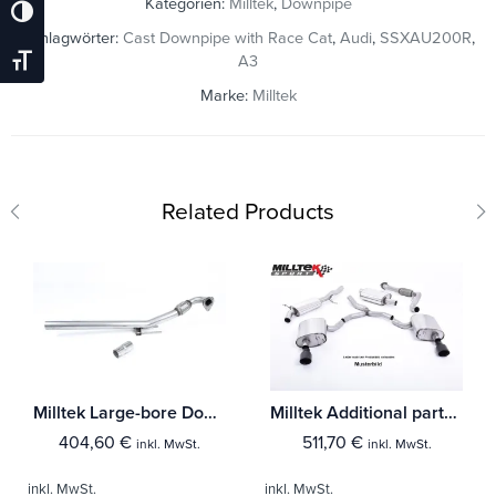
Kategorien:
Milltek
,
Downpipe
Umschalten Auf Hohe Kontraste
Schlagwörter:
Cast Downpipe with Race Cat
,
Audi
,
SSXAU200R
,
A3
Schrift Vergrößern
Marke:
Milltek
Related Products
Milltek Large-bore Downpipe und De-cat Audi A3 1.8T 2WD 3 & 5-Türer
Milltek Additional parts Audi A3 2.0T FSI 2WD 3-Türer
404,60
€
511,70
€
inkl. MwSt.
inkl. MwSt.
inkl. MwSt.
inkl. MwSt.