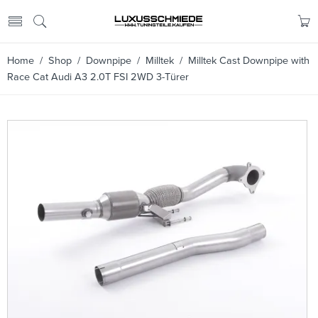
Home
/
Shop
/
Downpipe
/
Milltek
/ Milltek Cast Downpipe with
Race Cat Audi A3 2.0T FSI 2WD 3-Türer