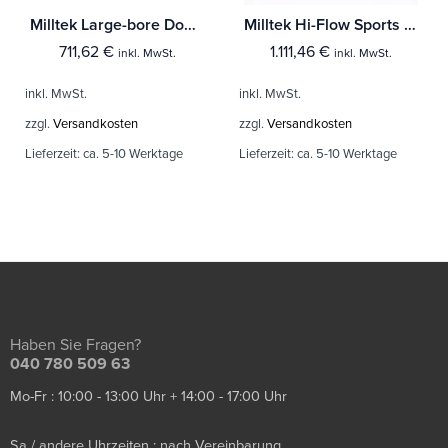
Milltek Large-bore Downpipe und De-cat Audi A1 1.4 TFSI S line 185PS S tronic
Milltek Hi-Flow Sports Cat und Downpipe Audi A1 40TFSI 5-Türer 2.0 (200PS) mit OPF/GPF
711,62
€
1.111,46
€
inkl. MwSt.
inkl. MwSt.
inkl. MwSt.
inkl. MwSt.
zzgl.
Versandkosten
zzgl.
Versandkosten
Lieferzeit:
ca. 5-10 Werktage
Lieferzeit:
ca. 5-10 Werktage
Haben Sie Fragen?
040 780 509 63
Mo-Fr : 10:00 - 13:00 Uhr + 14:00 - 17:00 Uhr
Sa / andere Uhrzeiten : nach Vereinbarung