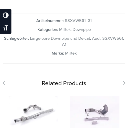
Umschalten Auf Hohe Kontraste
Artikelnummer:
SSXVW561_31
Schrift Vergrößern
Kategorien:
Milltek
,
Downpipe
Schlagwörter:
Large-bore Downpipe und De-cat
,
Audi
,
SSXVW561
,
A1
Marke:
Milltek
Related Products