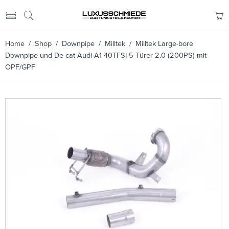
Home
/
Shop
/
Downpipe
/
Milltek
/ Milltek Large-bore
Downpipe und De-cat Audi A1 40TFSI 5-Türer 2.0 (200PS) mit
OPF/GPF