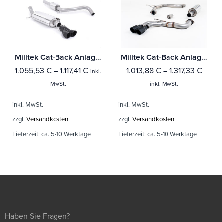
Milltek Cat-Back Anlage Audi A1 1.4 TFSI S line 185PS S tronic Mit TÜV / ECE Zulassung!
Milltek Cat-Back Anlage Audi A3 2.0 TDI 184PS MQB 2WD (3-Türer & Sportback Modelle) Mit TÜV / ECE Zulassung!
1.055,53
€
–
1.117,41
€
1.013,88
€
–
1.317,33
€
inkl.
MwSt.
inkl. MwSt.
inkl. MwSt.
inkl. MwSt.
zzgl.
Versandkosten
zzgl.
Versandkosten
Lieferzeit:
ca. 5-10 Werktage
Lieferzeit:
ca. 5-10 Werktage
Haben Sie Fragen?