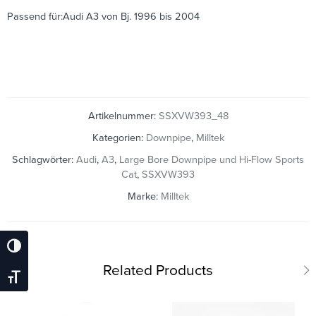
Passend für:Audi A3 von Bj. 1996 bis 2004
Artikelnummer:
SSXVW393_48
Kategorien:
Downpipe
,
Milltek
Schlagwörter:
Audi
,
A3
,
Large Bore Downpipe und Hi-Flow Sports
Cat
,
SSXVW393
Marke:
Milltek
Umschalten Auf Hohe Kontraste
Related Products
Schrift Vergrößern