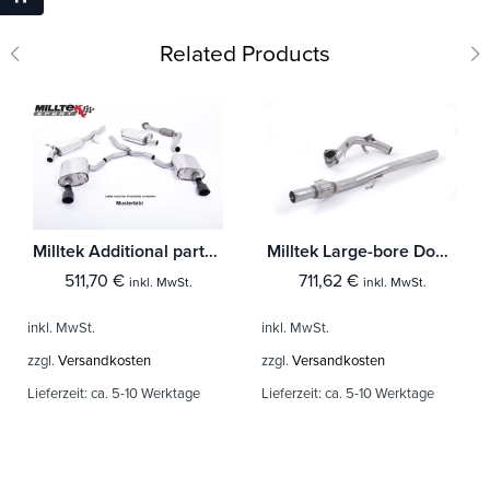
Related Products
Milltek Additional parts Audi A3 2.0T FSI 2WD 3-Türer
Milltek Large-bore Downpipe und De-cat Audi A1 1.4 TFSI S line 185PS S tronic
511,70
€
711,62
€
inkl. MwSt.
inkl. MwSt.
inkl. MwSt.
inkl. MwSt.
zzgl.
Versandkosten
zzgl.
Versandkosten
Lieferzeit:
ca. 5-10 Werktage
Lieferzeit:
ca. 5-10 Werktage