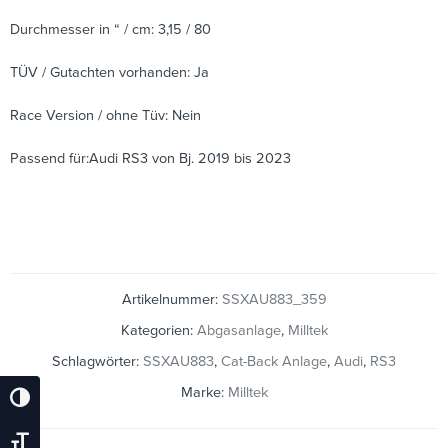
Durchmesser in “ / cm: 3,15 / 80
TÜV / Gutachten vorhanden: Ja
Race Version / ohne Tüv: Nein
Passend für:Audi RS3 von Bj. 2019 bis 2023
Artikelnummer:
SSXAU883_359
Kategorien:
Abgasanlage
,
Milltek
Schlagwörter:
SSXAU883
,
Cat-Back Anlage
,
Audi
,
RS3
Marke:
Milltek
Umschalten Auf Hohe Kontraste
Schrift Vergrößern