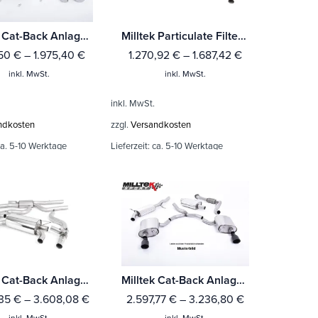
Milltek Cat-Back Anlage Porsche 911 991.1 GT3 & GT3 RS
Milltek Particulate Filter-back Ford Focus Mk4 ST 2.3-litre EcoBoost Hatch (OPF/GPF Equipped) Mit TÜV / ECE Zulassung!
,50
€
–
1.975,40
€
1.270,92
€
–
1.687,42
€
inkl. MwSt.
inkl. MwSt.
inkl. MwSt.
ndkosten
zzgl.
Versandkosten
a. 5-10 Werktage
Lieferzeit:
ca. 5-10 Werktage
Milltek Cat-Back Anlage BMW 2 Series M2 Competition Coupé (F87) Mit TÜV / ECE Zulassung!
Milltek Cat-Back Anlage Audi TT Mk3 TTRS 2.5TFSI Quattro (OPF/GPF Modelle)
,35
€
–
3.608,08
€
2.597,77
€
–
3.236,80
€
inkl. MwSt.
inkl. MwSt.