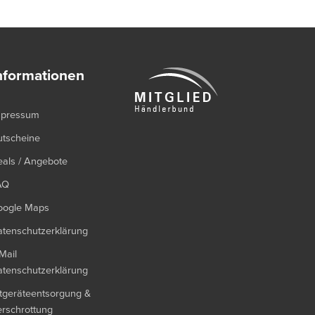
nformationen
mpressum
utscheine
als / Angebote
AQ
oogle Maps
tenschutzerklärung
Mail
tenschutzerklärung
tgeräteentsorgung &
rschrottung