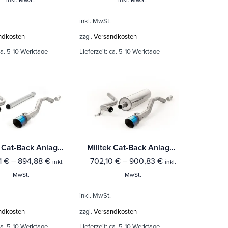
inkl. MwSt.
ndkosten
zzgl.
Versandkosten
a. 5-10 Werktage
Lieferzeit:
ca. 5-10 Werktage
Milltek Cat-Back Anlage Volkswagen Up! 1.0TSI 90PS (3 & 5-Türer)
Milltek Cat-Back Anlage Volkswagen Up! 1.0TSI 90PS (3 & 5-Türer) Mit TÜV / ECE Zulassung!
1
€
–
894,88
€
702,10
€
–
900,83
€
inkl.
inkl.
MwSt.
MwSt.
inkl. MwSt.
ndkosten
zzgl.
Versandkosten
a. 5-10 Werktage
Lieferzeit:
ca. 5-10 Werktage