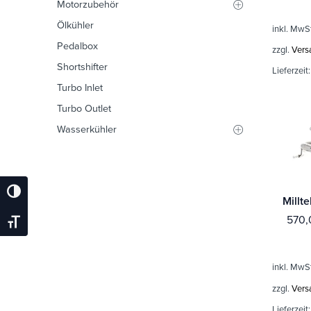
Motorzubehör
Ölkühler
inkl. MwS
Pedalbox
zzgl.
Vers
Shortshifter
Lieferzeit
Turbo Inlet
Turbo Outlet
Wasserkühler
Umschalten Auf Hohe Kontraste
570,
Schrift Vergrößern
inkl. MwS
zzgl.
Vers
Lieferzeit