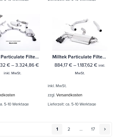
Milltek Particulate Filter-back Volkswagen Tiguan R 320ps ((Fahrzeuge mit OPF)
Milltek Particulate Filter-back Volkswagen Scirocco GT 2.0 TDI CR 170
,32
€
–
3.324,86
€
884,17
€
–
1.187,62
€
inkl.
inkl. MwSt.
MwSt.
inkl. MwSt.
ndkosten
zzgl.
Versandkosten
a. 5-10 Werktage
Lieferzeit:
ca. 5-10 Werktage
1
2
…
17