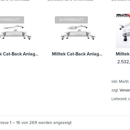
SVERKAUFT
AUSVERKAUFT
Milltek Cat-Back Anlage Volkswagen T-Roc R 2.0TSI 300ps (mit OPF/GPF)
Milltek Cat-Back Anlage Volkswagen T-Roc R 2.0TSI 300ps (mit OPF/GPF) Mit TÜV / ECE Zulassung!
2.532
inkl. MwSt.
zzgl.
Versa
Lieferzeit:
c
nisse 1 – 16 von 269 werden angezeigt