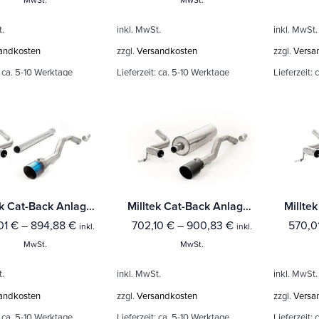
t.
inkl. MwSt.
inkl. MwSt.
andkosten
zzgl.
Versandkosten
zzgl.
Versa
:
ca. 5-10 Werktage
Lieferzeit:
ca. 5-10 Werktage
Lieferzeit:
c
Milltek Cat-Back Anlage Volkswagen Up! GTI 1.0TSI 115PS (3 & 5-Türer)
Milltek Cat-Back Anlage Volkswagen Up! GTI 1.0TSI 115PS (3 & 5-Türer) Mit TÜV / ECE Zulassung!
01
€
–
894,88
€
702,10
€
–
900,83
€
570,0
inkl.
inkl.
MwSt.
MwSt.
t.
inkl. MwSt.
inkl. MwSt.
andkosten
zzgl.
Versandkosten
zzgl.
Versa
:
ca. 5-10 Werktage
Lieferzeit:
ca. 5-10 Werktage
Lieferzeit:
c