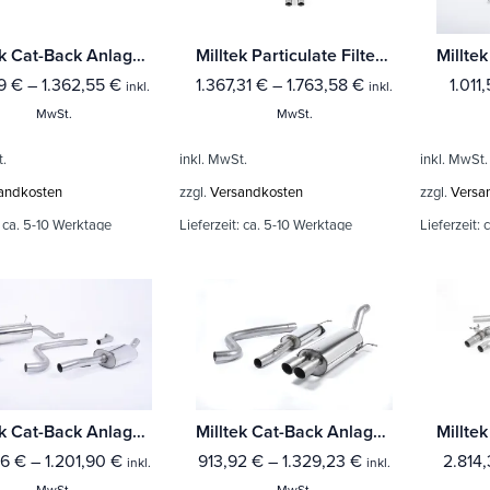
Milltek Cat-Back Anlage Volkswagen Polo GTI 2.0 TSI (AW 5-Türer) - (Mit OPF/GPF) Mit TÜV / ECE Zulassung!
Milltek Particulate Filter-back Porsche Cayman 718 GTS 2.5T
19
€
–
1.362,55
€
1.367,31
€
–
1.763,58
€
1.011
inkl.
inkl.
MwSt.
MwSt.
t.
inkl. MwSt.
inkl. MwSt.
andkosten
zzgl.
Versandkosten
zzgl.
Versa
:
ca. 5-10 Werktage
Lieferzeit:
ca. 5-10 Werktage
Lieferzeit:
c
Milltek Cat-Back Anlage Ford Fiesta Mk8 1.0T EcoBoost ST-Line 3 & 5-Türer (Ohne-(Fahrzeuge mit OPF) Mit TÜV / ECE Zulassung!
Milltek Cat-Back Anlage Ford Fiesta Mk7/Mk7.5 ST 1.6 litre EcoBoost 182PS & ST200 Mit TÜV / ECE Zulassung!
86
€
–
1.201,90
€
913,92
€
–
1.329,23
€
2.814
inkl.
inkl.
MwSt.
MwSt.