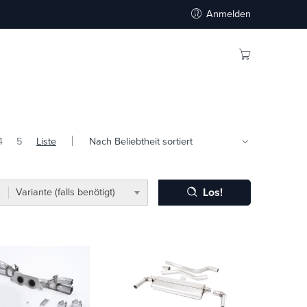
Anmelden
4
5
Liste
Los!
Variante (falls benötigt)