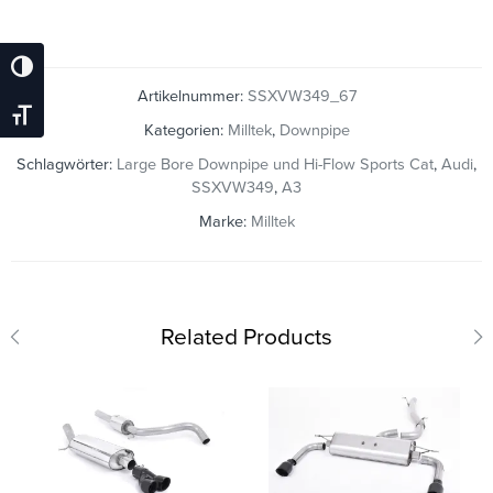
Umschalten Auf Hohe Kontraste
Artikelnummer:
SSXVW349_67
Schrift Vergrößern
Kategorien:
Milltek
,
Downpipe
Schlagwörter:
Large Bore Downpipe und Hi-Flow Sports Cat
,
Audi
,
SSXVW349
,
A3
Marke:
Milltek
Related Products