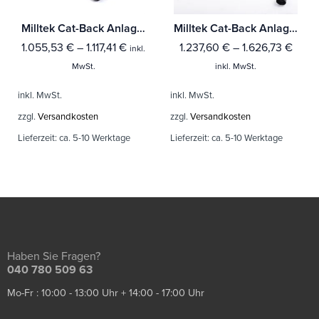
Milltek Cat-Back Anlage Audi A1 1.4 TFSI S line 185PS S tronic Mit TÜV / ECE Zulassung!
Milltek Cat-Back Anlage Audi A3 2.0 TFSI quattro Sedan 8V (Nur US-Modelle)
1.055,53
€
–
1.117,41
€
1.237,60
€
–
1.626,73
€
inkl.
MwSt.
inkl. MwSt.
inkl. MwSt.
inkl. MwSt.
zzgl.
Versandkosten
zzgl.
Versandkosten
Lieferzeit:
ca. 5-10 Werktage
Lieferzeit:
ca. 5-10 Werktage
Haben Sie Fragen?
040 780 509 63
Mo-Fr : 10:00 - 13:00 Uhr + 14:00 - 17:00 Uhr