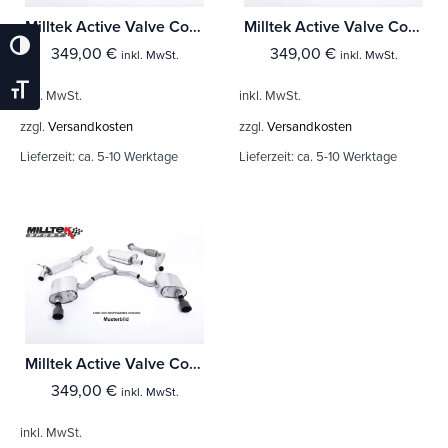
Milltek Active Valve Control BMW 3 Series F80 M3 M3 Competition & M3 CS Limousine ((Fahrzeuge mit OPF)
Milltek Active Valve Control BMW 3 Series F80 M3 & M3 Competition Limousine (Ohne (Fahrzeuge mit OPF)
Umschalten Auf Hohe Kontraste
349,00
€
349,00
€
inkl. MwSt.
inkl. MwSt.
Schrift Vergrößern
inkl. MwSt.
inkl. MwSt.
zzgl.
Versandkosten
zzgl.
Versandkosten
Lieferzeit:
ca. 5-10 Werktage
Lieferzeit:
ca. 5-10 Werktage
Milltek Active Valve Control BMW 2 Series M2 Competition Coupé (F87)
349,00
€
inkl. MwSt.
inkl. MwSt.