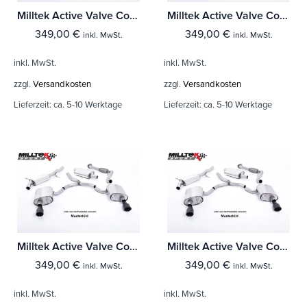
Milltek Active Valve Control BMW X3 X3M / X3M Comp (G01) 3.0 (mit OPF/GPF S58 Engine)
Milltek Active Valve Control BMW 8 Series M8 & M8 Competition 4.4l V8 Twin Turbo F91 & F92 Coupe & Cabrio (Fahrzeuge mit OPF)
349,00
€
349,00
€
inkl. MwSt.
inkl. MwSt.
inkl. MwSt.
inkl. MwSt.
zzgl.
Versandkosten
zzgl.
Versandkosten
Lieferzeit:
ca. 5-10 Werktage
Lieferzeit:
ca. 5-10 Werktage
Milltek Active Valve Control BMW 5 Series M5 & M5 Competition 4.4l Twin Turbo F90 LCI (OPF/GPF Equipped Cars)
Milltek Active Valve Control BMW 5 Series M5 & M5 Competition 4.4l Twin Turbo F90 (OPF/GPF Equipped Cars)
349,00
€
349,00
€
inkl. MwSt.
inkl. MwSt.
inkl. MwSt.
inkl. MwSt.