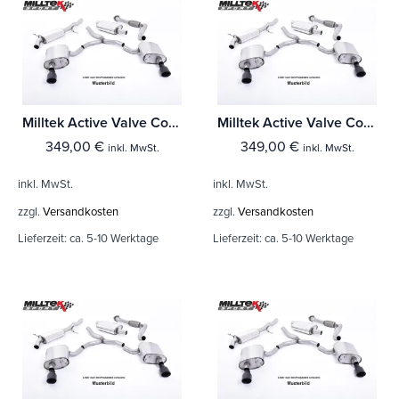
Milltek Active Valve Control BMW 4 Series F82/83 M4 Coupe/Convertible & M4 Competition Coupé (Ohne-OPF)
Milltek Active Valve Control BMW 3 Series G80 M3 & M3 Competition S58 3.0 Turbo (Fahrzeuge mit OPF)
349,00
€
349,00
€
inkl. MwSt.
inkl. MwSt.
inkl. MwSt.
inkl. MwSt.
zzgl.
Versandkosten
zzgl.
Versandkosten
Lieferzeit:
ca. 5-10 Werktage
Lieferzeit:
ca. 5-10 Werktage