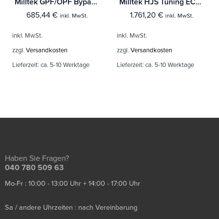
Milltek GPF/OPF Bypass BMW 1 Series 128ti 5-Türer (F40 OPF/GPF Equipped)
Milltek HJS Tuning ECE Downpipes BMW 1 Series 114i 118i & 120i (F20 & F21 - N13 Engine Only) Mit TÜV / ECE Zulassung!
685,44
€
1.761,20
€
inkl. MwSt.
inkl. MwSt.
inkl. MwSt.
inkl. MwSt.
zzgl.
Versandkosten
zzgl.
Versandkosten
Lieferzeit:
ca. 5-10 Werktage
Lieferzeit:
ca. 5-10 Werktage
Haben Sie Fragen?
040 780 509 63
Mo-Fr : 10:00 - 13:00 Uhr + 14:00 - 17:00 Uhr
Sa / andere Uhrzeiten : nach Vereinbarung