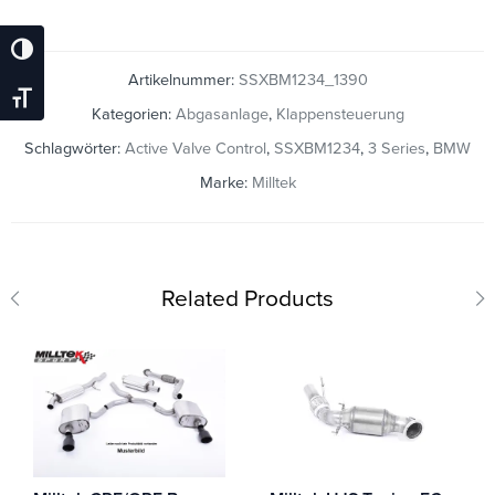
Umschalten Auf Hohe Kontraste
Artikelnummer:
SSXBM1234_1390
Schrift Vergrößern
Kategorien:
Abgasanlage
,
Klappensteuerung
Schlagwörter:
Active Valve Control
,
SSXBM1234
,
3 Series
,
BMW
Marke:
Milltek
Related Products