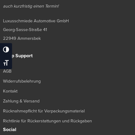
auch kurzfristig einen Termin!
Luxusschmiede Automotive GmbH
Georg-Sasse-Straße 41
22949 Ammersbek
Umschalten Auf Hohe Kontraste
Shop Support
Schrift Vergrößern
AGB
Widerrufsbelehrung
Kontakt
Zahlung & Versand
Rücknahmepflicht für Verpackungsmaterial
Richtlinie für Rückerstattungen und Rückgaben
Social