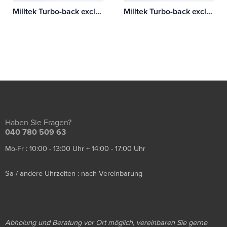
Milltek Turbo-back excluding Hi-Flow Sports Cat Audi TT Mk2 TT RS Roadster 2.5-litre TFSI quattro
Milltek Turbo-back excluding Hi-Flow Sports Cat Audi TT Mk2 TT RS Coupé 2.5-litre TFSI quattro
Haben Sie Fragen?
040 780 509 63
Mo-Fr : 10:00 - 13:00 Uhr + 14:00 - 17:00 Uhr
Sa / andere Uhrzeiten : nach Vereinbarung
Abholung und Beratung vor Ort möglich, vereinbaren Sie gerne