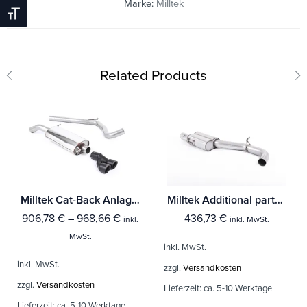
Marke:
Milltek
Schrift Vergrößern
Related Products
Milltek Cat-Back Anlage Audi A1 1.4 TFSI S line 185PS S tronic
Milltek Additional parts Audi A3 2.0 TFSI quattro Sedan 8V (Nur US-Modelle)
906,78
€
–
968,66
€
436,73
€
inkl.
inkl. MwSt.
MwSt.
inkl. MwSt.
inkl. MwSt.
zzgl.
Versandkosten
zzgl.
Versandkosten
Lieferzeit:
ca. 5-10 Werktage
Lieferzeit:
ca. 5-10 Werktage