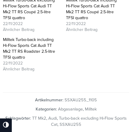
Milltek Turbo-back excluding
Milltek Turbo-back including
Hi-Flow Sports Cat Audi TT
Hi-Flow Sports Cat Audi TT
Mk2 TT RS Coupé 2.5-litre
Mk2 TT RS Coupé 2.5-litre
TFSI quattro
TFSI quattro
22/11/2022
22/11/2022
Ähnlicher Beitrag
Ähnlicher Beitrag
Milltek Turbo-back including
Hi-Flow Sports Cat Audi TT
Mk2 TT RS Roadster 2.5-litre
TFSI quattro
22/11/2022
Ähnlicher Beitrag
Artikelnummer:
SSXAU255_1105
Kategorien:
Abgasanlage
,
Milltek
Schlagwörter:
TT Mk2
,
Audi
,
Turbo-back excluding Hi-Flow Sports
Cat
,
SSXAU255
Umschalten Auf Hohe Kontraste