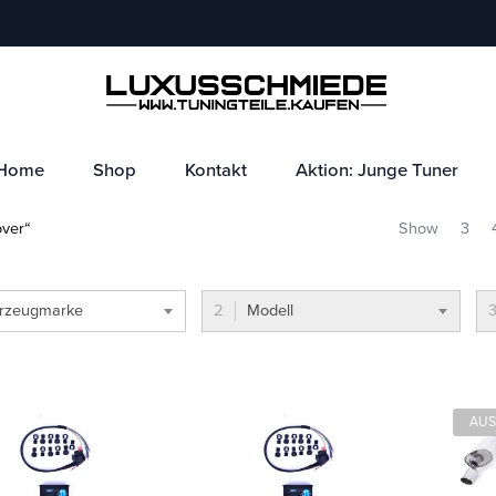
Home
Shop
Kontakt
Aktion: Junge Tuner
over“
Show
3
rzeugmarke
Modell
AUS