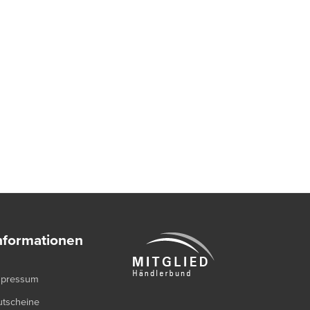
nformationen
mpressum
utscheine