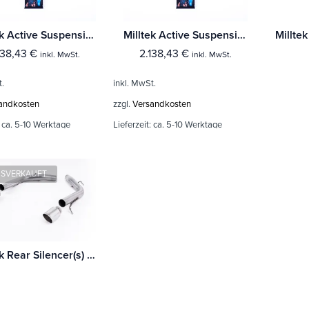
Milltek Active Suspension Control Range Rover Vogue 3.0 V6 & 4.4 V8 Diesel 3.0 V6 & 5.0 V8 Super Chargered Petrol
Milltek Active Suspension Control Range Rover Velar D180 - D300 Diesels & P300 - P380 Petrol
138,43
€
2.138,43
€
inkl. MwSt.
inkl. MwSt.
t.
inkl. MwSt.
andkosten
zzgl.
Versandkosten
:
ca. 5-10 Werktage
Lieferzeit:
ca. 5-10 Werktage
SVERKAUFT
Milltek Rear Silencer(s) Range Rover Sport 3.0 TDV6 & 4.4 TDV8 Diesel (L494) (Pre-facelift Only)