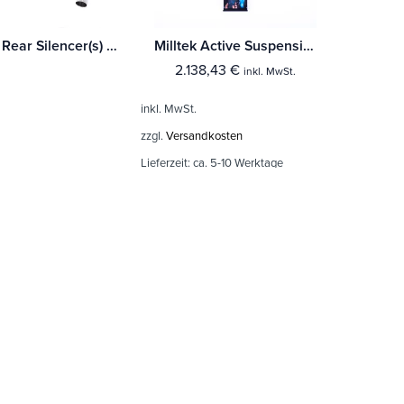
Milltek Rear Silencer(s) Range Rover Sport 5.0 Supercharged (L494) (Pre-facelift Only)
Milltek Active Suspension Control Range Rover Sport 3.0TDV6 4.4TDV8 Diesel & 5.0 Super Charged
2.138,43
€
inkl. MwSt.
inkl. MwSt.
zzgl.
Versandkosten
Lieferzeit:
ca. 5-10 Werktage