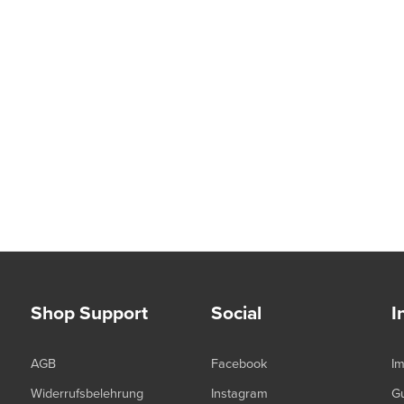
Shop Support
Social
I
AGB
Facebook
I
Widerrufsbelehrung
Instagram
G