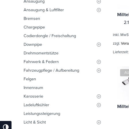
Ansaugung
Ansaugung & Luftfilter
Bremsen
2.
Chargepipe
inkl. MwS
Codierdongle / Freischaltung
zzgl.
Vers
Downpipe
Lieferzeit
Drehmomentstütze
Fahrwerk & Federn
Fahrzeugpflege / Aufbereitung
AU
Felgen
Innenraum
Karosserie
Ladeluftkühler
Leistungssteigerung
Licht & Sicht
Umschalten Auf Hohe Kontraste