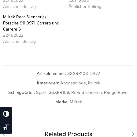
22/11/2022
22/11/2022
Ähnlicher Beitrag
Ähnlicher Beitrag
Milltek Rear Silencer(s)
Porsche 911 997.1 Carrera und
Carrera S
22/11/2022
Ähnlicher Beitrag
Artikelnummer:
SSXRR108_2472
Kategorien:
Abgasanlage
,
Milltek
Schlagwörter:
Sport
,
SSXRR108
,
Rear Silencer(s)
,
Range Rover
Marke:
Milltek
Umschalten Auf Hohe Kontraste
Schrift Vergrößern
Related Products