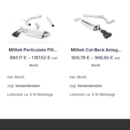
Milltek Particulate Filter-back Audi A3 2.0 TDI 170PS 2WD 3-Türer DPF
Milltek Cat-Back Anlage Audi A1 1.4 TFSI S line 150PS ACT
884,17
€
–
1.187,62
€
906,78
€
–
968,66
€
inkl.
inkl.
MwSt.
MwSt.
inkl. MwSt.
inkl. MwSt.
zzgl.
Versandkosten
zzgl.
Versandkosten
Lieferzeit:
ca. 5-10 Werktage
Lieferzeit:
ca. 5-10 Werktage