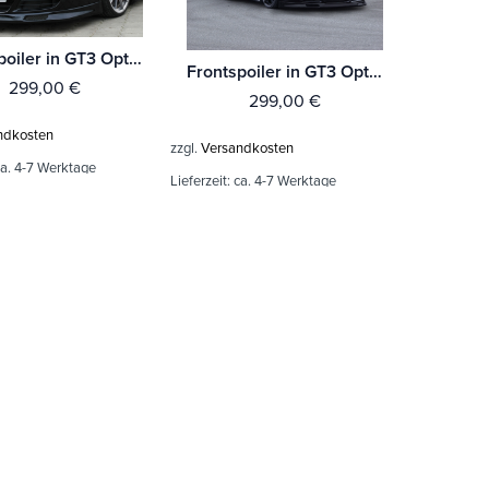
Frontspoiler in GT3 Optik für Porsche Cayman 987 Bj. 2009-2013
Frontspoiler in GT3 Optik für Porsche Cayman 987 Bj. 2005-2009
299,00
€
299,00
€
ndkosten
zzgl.
Versandkosten
a. 4-7 Werktage
Lieferzeit:
ca. 4-7 Werktage