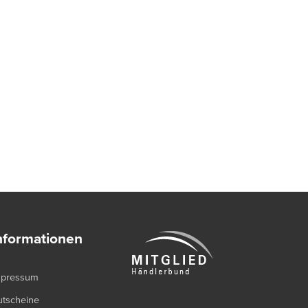
nformationen
mpressum
utscheine