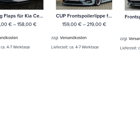
Racing Flaps für Kia Ceed GT Pro Ceed GT ab Bj. 2013-
CUP Frontspoilerlippe für Ford Fiesta ST MK8 JHH
,00
€
–
158,00
€
159,00
€
–
219,00
€
andkosten
zzgl.
Versandkosten
zzgl.
Versa
:
ca. 4-7 Werktage
Lieferzeit:
ca. 4-7 Werktage
Lieferzeit:
c