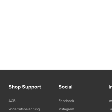
Shop Support
Social
I
AGB
Facebook
I
Widerrufsbelehrung
Instagram
G