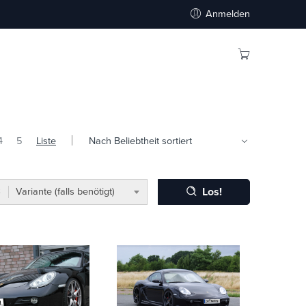
Anmelden
4
5
Liste
Los!
Variante (falls benötigt)