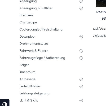
Ansaugung
Ansaugung & Luftfilter
Bremsen
98
Chargepipe
zzgl.
Vers
Codierdongle / Freischaltung
Lieferzeit
Downpipe
Drehmomentstütze
Fahrwerk & Federn
Fahrzeugpflege / Aufbereitung
Felgen
Innenraum
Karosserie
Ladeluftkühler
Leistungssteigerung
Licht & Sicht
Umschalten Auf Hohe Kontraste