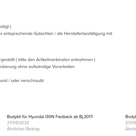
tigt )
s entsprechende Gutachten / die Herstellerbestätigung mit
rgestellt ( bitte den Artikelmerkmalen entnehmen )
ackierung ohne aufwändige Vorarbeiten
 und / oder verschraubt
Bodykit für Hyundai I30N Fastback ab Bj.2017-
Bodyk
27/09/2022
27/0
Ähnlicher Beitrag
Ähnli