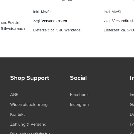
inkl. MwSt.
inkl. MwSt.
zzgl.
Versandkosten
zzgl.
Versandkost
hen. Exakte
, Teilweise auch
Lieferzeit:
ca. 5-10 Werktage
Lieferzeit:
ca. 5-1
Shop Support
Social
I
AGB
Facebook
I
Widerrufsbelehrung
Instagram
G
Kontakt
De
Zahlung & Versand
F