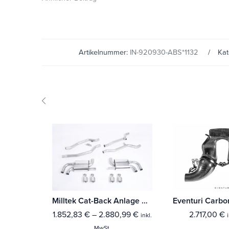
Artikelnummer:
IN-920930-ABS*1132
Kat
Milltek Cat-Back Anlage Porsche Cayenne 958 Turbo 4.8 V8 (Pre-Facelift)
1.852,83
€
–
2.880,99
€
2.717,00
€
inkl.
MwSt.