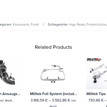
egorien:
Karosserie
,
Front
Schlagwörter:
Ingo Noak
,
Frontschürze
Related Products
Eventuri Carbon Ansaugsystem für Porsche 991.1 und 991.2
Milltek Full System (including Hi-Flow Sports Cat) Porsche Boxster 718 GTS 2.5T
3.166,59
€
–
3.562,86
€
730,66
€
inkl. MwSt.
inkl.
MwSt.