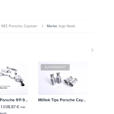
,
987
,
Porsche
,
Cayman
Marke:
Ingo Noak
AUSVERKAUFT
Milltek Tips Porsche 911 991.2 GT3 & GT3 RS
Milltek Tips Porsche Cayenne 958 Turbo 4.8 V8 (Pre-Facelift)
–
1.038,87
€
3.086,
inkl.
MwSt.