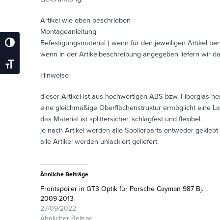
Artikel wie oben beschrieben
Montageanleitung
Befestigungsmaterial ( wenn für den jeweiligen Artikel benö
Umschalten Auf Hohe Kontraste
wenn in der Artikelbeschreibung angegeben liefern wir da
Schrift Vergrößern
Hinweise
dieser Artikel ist aus hochwertigen ABS bzw. Fiberglas he
eine gleichmäßige Oberflächenstruktur ermöglicht eine L
das Material ist splittersicher, schlagfest und flexibel.
je nach Artikel werden alle Spoilerparts entweder geklebt
alle Artikel werden unlackiert geliefert.
Ähnliche Beiträge
Frontspoiler in GT3 Optik für Porsche Cayman 987 Bj.
2009-2013
27/09/2022
Ähnlicher Beitrag