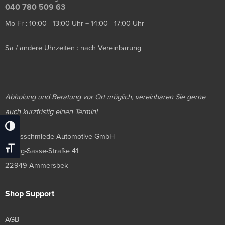
040 780 509 63
Mo-Fr : 10:00 - 13:00 Uhr + 14:00 - 17:00 Uhr
Sa / andere Uhrzeiten : nach Vereinbarung
Abholung und Beratung vor Ort möglich, vereinbaren Sie gerne
auch kurzfristig einen Termin!
Umschalten Auf Hohe Kontraste
Luxusschmiede Automotive GmbH
Schrift Vergrößern
Georg-Sasse-Straße 41
22949 Ammersbek
Shop Support
AGB