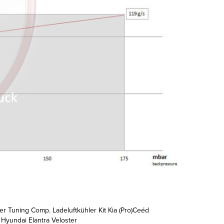
r Tuning Comp. Ladeluftkühler Kit Kia (Pro)Ceéd
 Hyundai Elantra Veloster