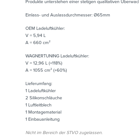
Produkte unterstehen einer stetigen qualitativen Überwa
Einlass- und Auslassdurchmesser: Ø65mm
OEM Ladeluftkühler:
V = 5,94 L
A = 660 cm²
WAGNERTUNING Ladeluftkühler:
V = 12,96 L (+118%)
A = 1055 cm² (+60%)
Lieferumfang:
1 Ladeluftkühler
2 Silikonschläuche
1 Luftleitblech
1 Montagematerial
1 Einbauanleitung
Nicht im Bereich der STVO zugelassen.