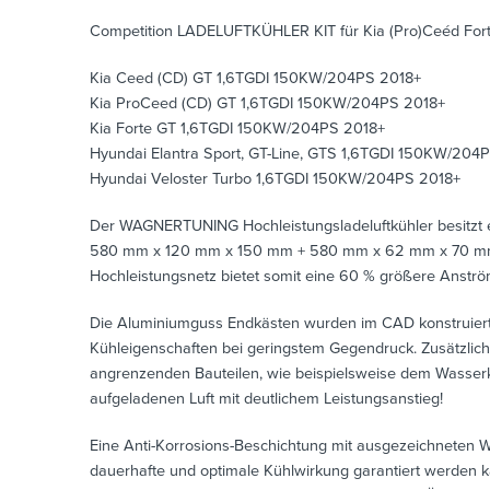
Competition LADELUFTKÜHLER KIT für Kia (Pro)Ceéd Forte
Kia Ceed (CD) GT 1,6TGDI 150KW/204PS 2018+
Kia ProCeed (CD) GT 1,6TGDI 150KW/204PS 2018+
Kia Forte GT 1,6TGDI 150KW/204PS 2018+
Hyundai Elantra Sport, GT-Line, GTS 1,6TGDI 150KW/204
Hyundai Veloster Turbo 1,6TGDI 150KW/204PS 2018+
Der WAGNERTUNING Hochleistungsladeluftkühler besitzt e
580 mm x 120 mm x 150 mm + 580 mm x 62 mm x 70 mm (ges
Hochleistungsnetz bietet somit eine 60 % größere Anströ
Die Aluminiumguss Endkästen wurden im CAD konstruiert u
Kühleigenschaften bei geringstem Gegendruck. Zusätzlich 
angrenzenden Bauteilen, wie beispielsweise dem Wasserkü
aufgeladenen Luft mit deutlichem Leistungsanstieg!
Eine Anti-Korrosions-Beschichtung mit ausgezeichneten W
dauerhafte und optimale Kühlwirkung garantiert werden ka