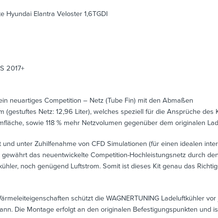
 Hyundai Elantra Veloster 1,6TGDI
PS 2017+
in neuartiges Competition – Netz (Tube Fin) mit den Abmaßen
tuftes Netz: 12,96 Liter), welches speziell für die Ansprüche des K
mfläche, sowie 118 % mehr Netzvolumen gegenüber dem originalen Lade
nd unter Zuhilfenahme von CFD Simulationen (für einen idealen intern
gewährt das neuentwickelte Competition-Hochleistungsnetz durch den Ei
hler, noch genügend Luftstrom. Somit ist dieses Kit genau das Richtig
ärmeleiteigenschaften schützt die WAGNERTUNING Ladeluftkühler vor j
nn. Die Montage erfolgt an den originalen Befestigungspunkten und ist