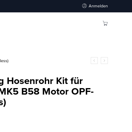
Anmelden
less)
 Hosenrohr Kit für
 MK5 B58 Motor OPF-
s)