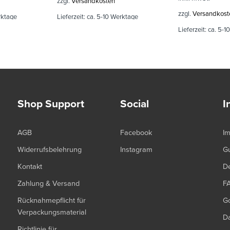
zzgl.
Versandkosten
zzgl.
Versandkost
rktage
Lieferzeit:
ca. 5-10 Werktage
Lieferzeit:
ca. 5-1
Shop Support
Social
I
AGB
Facebook
I
Widerrufsbelehrung
Instagram
G
Kontakt
De
Zahlung & Versand
F
Rücknahmepflicht für
G
Verpackungsmaterial
Da
Richtlinie für