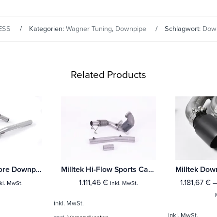
ESS
Kategorien:
Wagner Tuning
,
Downpipe
Schlagwort:
Dow
Related Products
Milltek Large-bore Downpipe und De-cat Audi A1 1.4 TFSI S line 185PS S tronic
Milltek Hi-Flow Sports Cat und Downpipe Audi A1 40TFSI 5-Türer 2.0 (200PS) mit OPF/GPF
1.111,46
€
1.181,67
€
kl. MwSt.
inkl. MwSt.
inkl. MwSt.
inkl. MwSt.