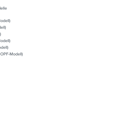
elle
dell)
ll)
)
odell)
ell)
OPF-Modell)