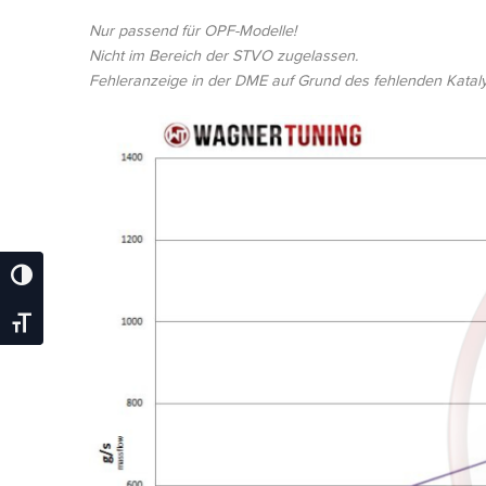
Nur passend für OPF-Modelle!
Nicht im Bereich der STVO zugelassen.
Fehleranzeige in der DME auf Grund des fehlenden Kataly
Umschalten Auf Hohe Kontraste
Schrift Vergrößern