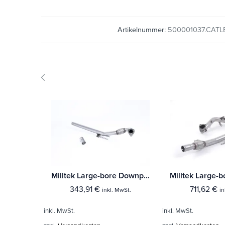
Artikelnummer:
500001037.CATL
Milltek Large-bore Downpipe Audi A3 1.9 TDI 90 / 100 / 110 / 130 PS
343,91
€
711,62
€
inkl. MwSt.
in
inkl. MwSt.
inkl. MwSt.