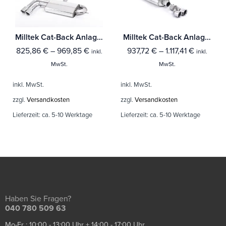
Milltek Cat-Back Anlage Audi A3 1.8 TSI 2WD 3-Türer
Milltek Cat-Back Anlage Audi A1 1.4 TFSI S line 122PS
825,86
€
–
969,85
€
937,72
€
–
1.117,41
€
inkl.
inkl.
MwSt.
MwSt.
inkl. MwSt.
inkl. MwSt.
zzgl.
Versandkosten
zzgl.
Versandkosten
Lieferzeit:
ca. 5-10 Werktage
Lieferzeit:
ca. 5-10 Werktage
Haben Sie Fragen?
040 780 509 63
Mo-Fr : 10:00 - 13:00 Uhr + 14:00 - 17:00 Uhr