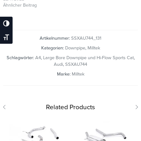
Ähnlicher Beitrag
Umschalten Auf Hohe Kontraste
Artikelnummer:
SSXAU744_131
Schrift Vergrößern
Kategorien:
Downpipe
,
Milltek
Schlagwörter:
A4
,
Large Bore Downpipe und Hi-Flow Sports Cat
,
Audi
,
SSXAU744
Marke:
Milltek
Related Products