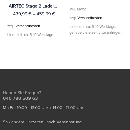
AIRTEC Stage 2 Ladeluftkühler für Fiesta Mk7 1.0 EcoBoost
inkl. MwSt.
439,99
€
–
459,99
€
zzgl.
Versandkosten
zzgl.
Versandkosten
Lieferzeit:
ca. 5-10 Werktage,
genaue Lieferzeit bitte anfragen.
Lieferzeit:
ca. 5-10 Werktage
Haben Sie Fragen?
040 780 509 63
Mo-Fr : 10:00 - 13:00 Uhr + 14:00 - 17:00 Uhr
Sa / andere Uhrzeiten : nach Vereinbarung