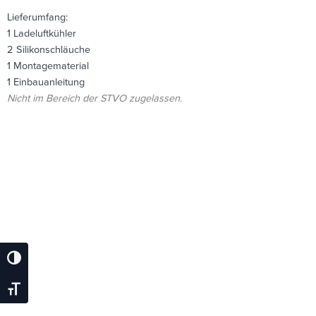
Lieferumfang:
1 Ladeluftkühler
2 Silikonschläuche
1 Montagematerial
1 Einbauanleitung
Nicht im Bereich der STVO zugelassen.
Umschalten Auf Hohe Kontraste
Schrift Vergrößern