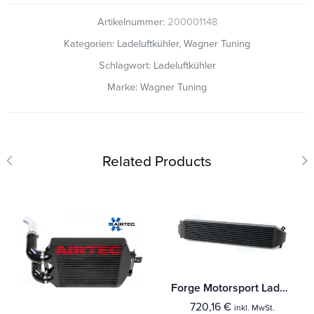
Artikelnummer:
200001148
Kategorien:
Ladeluftkühler
,
Wagner Tuning
Schlagwort:
Ladeluftkühler
Marke:
Wagner Tuning
Related Products
Forge Motorsport Ladeluftkühler Suzuki Swift
720,16
€
inkl. MwSt.