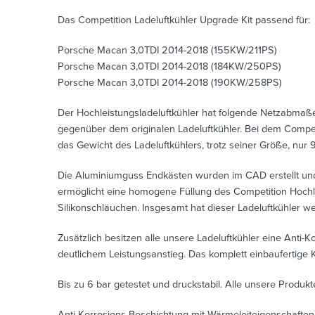
Das Competition Ladeluftkühler Upgrade Kit passend für:
Porsche Macan 3,0TDI 2014-2018 (155KW/211PS)
Porsche Macan 3,0TDI 2014-2018 (184KW/250PS)
Porsche Macan 3,0TDI 2014-2018 (190KW/258PS)
Der Hochleistungsladeluftkühler hat folgende Netzabma
gegenüber dem originalen Ladeluftkühler. Bei dem Competi
das Gewicht des Ladeluftkühlers, trotz seiner Größe, nur 9
Die Aluminiumguss Endkästen wurden im CAD erstellt und m
ermöglicht eine homogene Füllung des Competition Hochl
Silikonschläuchen. Insgesamt hat dieser Ladeluftkühler w
Zusätzlich besitzen alle unsere Ladeluftkühler eine Anti
deutlichem Leistungsanstieg. Das komplett einbaufertige 
Bis zu 6 bar getestet und druckstabil. Alle unsere Produk
Anti-Korrosions-Beschichtung mit Wärmeleiteigenschaften