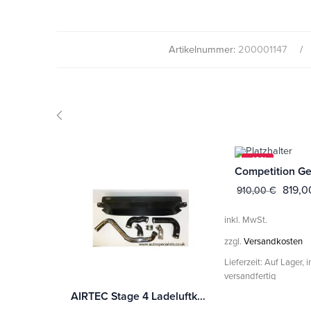
Artikelnummer:
200001147
-10%
819,
910,00
€
inkl. MwSt.
zzgl.
Versandkosten
Lieferzeit:
Auf Lager, 
versandfertig
AIRTEC Stage 4 Ladeluftkühler für Ford Focus ST MK2