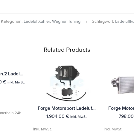
Kategorien:
Ladeluftkühler
,
Wagner Tuning
Schlagwort:
Ladeluftk
Related Products
Competition Gen.2 Ladeluftkühler Kit Hyundai I30 N 2.0 T-GDI (Facelift)
00
€
inkl. MwSt.
Forge Motorsport Ladeluftkühler (wassergekühlt) BMW M3/M4 F80/F82/F83
innerhalb 24h
1.904,00
€
798,0
inkl. MwSt.
inkl. MwSt.
inkl. MwSt.