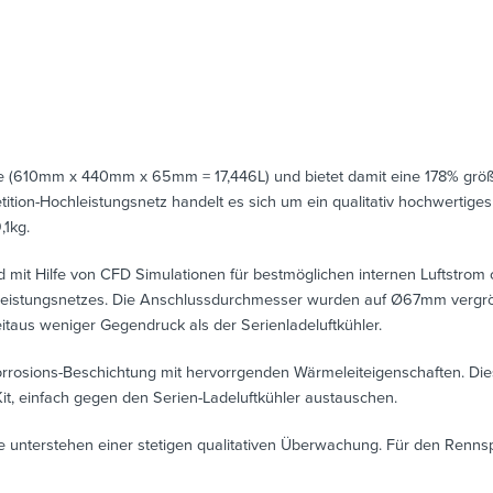
ße (610mm x 440mm x 65mm = 17,446L) und bietet damit eine 178% grö
tion-Hochleistungsnetz handelt es sich um ein qualitativ hochwertiges
,1kg.
it Hilfe von CFD Simulationen für bestmöglichen internen Luftstrom op
eistungsnetzes. Die Anschlussdurchmesser wurden auf Ø67mm vergröße
eitaus weniger Gegendruck als der Serienladeluftkühler.
-Korrosions-Beschichtung mit hervorrgenden Wärmeleiteigenschaften. Die
Kit, einfach gegen den Serien-Ladeluftkühler austauschen.
te unterstehen einer stetigen qualitativen Überwachung. Für den Rennsp
.