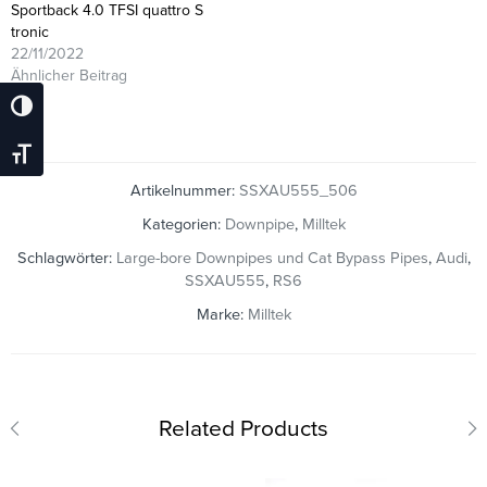
Sportback 4.0 TFSI quattro S
tronic
22/11/2022
Ähnlicher Beitrag
Umschalten Auf Hohe Kontraste
Schrift Vergrößern
Artikelnummer:
SSXAU555_506
Kategorien:
Downpipe
,
Milltek
Schlagwörter:
Large-bore Downpipes und Cat Bypass Pipes
,
Audi
,
SSXAU555
,
RS6
Marke:
Milltek
Related Products