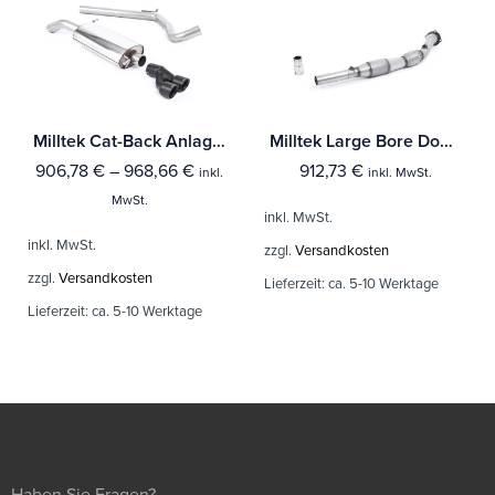
Milltek Cat-Back Anlage Audi A1 1.4 TFSI S line 150PS ACT
Milltek Large Bore Downpipe und Hi-Flow Sports Cat Audi A3 1.8T 2WD 3 & 5-Türer
906,78
€
–
968,66
€
912,73
€
inkl.
inkl. MwSt.
MwSt.
inkl. MwSt.
inkl. MwSt.
zzgl.
Versandkosten
zzgl.
Versandkosten
Lieferzeit:
ca. 5-10 Werktage
Lieferzeit:
ca. 5-10 Werktage
Haben Sie Fragen?