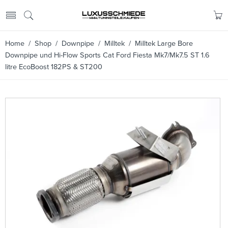
Home
/
Shop
/
Downpipe
/
Milltek
/ Milltek Large Bore
Downpipe und Hi-Flow Sports Cat Ford Fiesta Mk7/Mk7.5 ST 1.6
litre EcoBoost 182PS & ST200