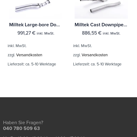
Milltek Large-bore Downpipe und De-cat Audi RS3 Limousine / Sedan 400PS (8V MQB) - Ohne-OPF/GPF Modelle
Milltek Cast Downpipe with Race Cat Audi A3 2.0T FSI 2WD 5-Türer Sportback
991,27
€
886,55
€
inkl. MwSt.
inkl. MwSt.
inkl. MwSt.
inkl. MwSt.
zzgl.
Versandkosten
zzgl.
Versandkosten
Lieferzeit:
ca. 5-10 Werktage
Lieferzeit:
ca. 5-10 Werktage
Haben Sie Fragen?
040 780 509 63