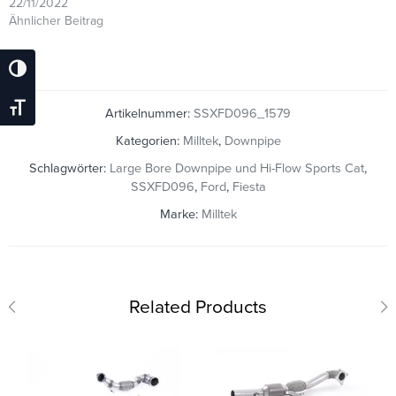
22/11/2022
Ähnlicher Beitrag
Umschalten Auf Hohe Kontraste
Schrift Vergrößern
Artikelnummer:
SSXFD096_1579
Kategorien:
Milltek
,
Downpipe
Schlagwörter:
Large Bore Downpipe und Hi-Flow Sports Cat
,
SSXFD096
,
Ford
,
Fiesta
Marke:
Milltek
Related Products