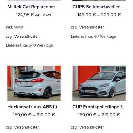
Milltek Cat Replacement Pipe Ford Fiesta Mk6 ST 150
CUP5 Seitenschweller für Ford Fiesta ST MK8 JHH
124,95
€
149,00
€
–
209,00
€
inkl. MwSt.
inkl. MwSt.
zzgl.
Versandkosten
zzgl.
Versandkosten
Lieferzeit:
ca. 4-7 Werktage
Lieferzeit:
ca. 5-10 Werktage
Heckansatz aus ABS für Ford Fiesta ST MK8 JHH
CUP Frontspoilerlippe für Ford Fiesta ST MK8 JHH
159,00
€
–
219,00
€
159,00
€
–
219,00
€
zzgl.
Versandkosten
zzgl.
Versandkosten