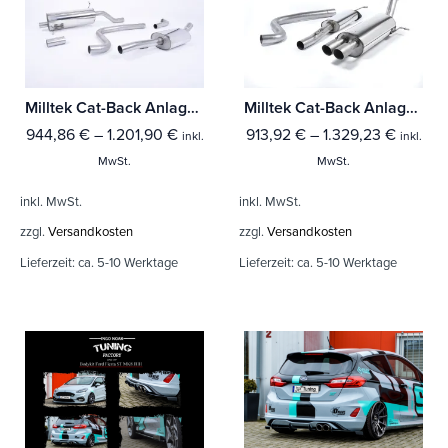
Milltek Cat-Back Anlage Ford Fiesta Mk8 1.0T EcoBoost ST-Line 3 & 5-Türer (Ohne-(Fahrzeuge mit OPF) Mit TÜV / ECE Zulassung!
Milltek Cat-Back Anlage Ford Fiesta Mk7/Mk7.5 ST 1.6 litre EcoBoost 182PS & ST200 Mit TÜV / ECE Zulassung!
944,86
€
–
1.201,90
€
913,92
€
–
1.329,23
€
inkl.
inkl.
MwSt.
MwSt.
inkl. MwSt.
inkl. MwSt.
zzgl.
Versandkosten
zzgl.
Versandkosten
Lieferzeit:
ca. 5-10 Werktage
Lieferzeit:
ca. 5-10 Werktage