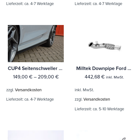
Lieferzeit:
ca. 4-7 Werktage
Lieferzeit:
ca. 4-7 Werktage
CUP4 Seitenschweller für Ford Fiesta ST MK8 JHH
Milltek Downpipe Ford Fiesta Mk8 ST 1.5 EcoBoost 200PS (Bis Baujahr Sept 2020 Modelle)
149,00
€
–
209,00
€
442,68
€
inkl. MwSt.
zzgl.
Versandkosten
inkl. MwSt.
Lieferzeit:
ca. 4-7 Werktage
zzgl.
Versandkosten
Lieferzeit:
ca. 5-10 Werktage