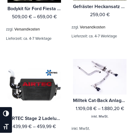
Gefräster Heckansatz mit Finnen aus ABS für Ford Fiesta ST MK8 JHH
Bodykit für Ford Fiesta ST MK8 JHH Bj.ab.2018-
259,00
€
509,00
€
–
659,00
€
zzgl.
Versandkosten
zzgl.
Versandkosten
Lieferzeit:
ca. 4-7 Werktage
Lieferzeit:
ca. 4-7 Werktage
Milltek Cat-Back Anlage Ford Fiesta Mk8 ST 1.5 EcoBoost 200PS (Bis Baujahr Sept 2020 Modelle) Mit TÜV / ECE Zulassung!
1.109,08
€
–
1.880,20
€
Umschalten Auf Hohe Kontraste
inkl. MwSt.
AIRTEC Stage 2 Ladeluftkühler für Fiesta Mk7 1.0 EcoBoost
439,99
€
–
459,99
€
Schrift Vergrößern
inkl. MwSt.