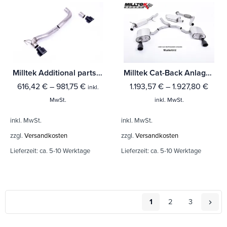
Milltek Additional parts Ford Fiesta Mk8 ST 1.5 EcoBoost 200PS (Bis Baujahr Sept 2020 Modelle)
Milltek Cat-Back Anlage Ford Fiesta MK8 1.0T EcoBoost ST-Line 3 & 5-Türer (Ohne-(Fahrzeuge mit OPF) - Dual Outlet Maxton Kits
616,42
€
–
981,75
€
1.193,57
€
–
1.927,80
€
inkl.
MwSt.
inkl. MwSt.
inkl. MwSt.
inkl. MwSt.
zzgl.
Versandkosten
zzgl.
Versandkosten
Lieferzeit:
ca. 5-10 Werktage
Lieferzeit:
ca. 5-10 Werktage
1
2
3