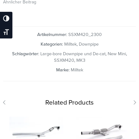
Ähnlicher Beitrag
Umschalten Auf Hohe Kontraste
Schrift Vergrößern
Artikelnummer:
SSXM420_2300
Kategorien:
Milltek
,
Downpipe
Schlagwörter:
Large-bore Downpipe und De-cat
,
New Mini
,
SSXM420
,
MK3
Marke:
Milltek
Related Products