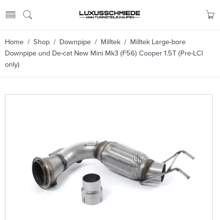
Home
/
Shop
/
Downpipe
/
Milltek
/ Milltek Large-bore
Downpipe und De-cat New Mini Mk3 (F56) Cooper 1.5T (Pre-LCI
only)