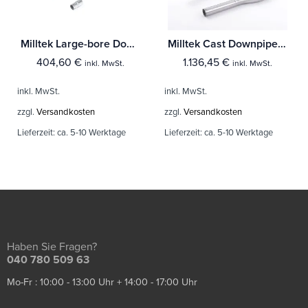
Milltek Large-bore Downpipe und De-cat Audi A3 1.8T 2WD 3 & 5-Türer
Milltek Cast Downpipe with HJS High Flow Sports Cat Audi A3 2.0T FSI quattro 5-Türer SportBack
404,60
€
1.136,45
€
inkl. MwSt.
inkl. MwSt.
inkl. MwSt.
inkl. MwSt.
zzgl.
Versandkosten
zzgl.
Versandkosten
Lieferzeit:
ca. 5-10 Werktage
Lieferzeit:
ca. 5-10 Werktage
Haben Sie Fragen?
040 780 509 63
Mo-Fr : 10:00 - 13:00 Uhr + 14:00 - 17:00 Uhr