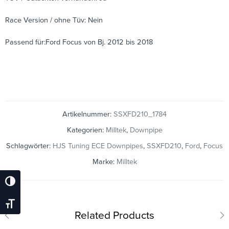
Race Version / ohne Tüv: Nein
Passend für:Ford Focus von Bj. 2012 bis 2018
Artikelnummer:
SSXFD210_1784
Kategorien:
Milltek
,
Downpipe
Schlagwörter:
HJS Tuning ECE Downpipes
,
SSXFD210
,
Ford
,
Focus
Marke:
Milltek
Umschalten Auf Hohe Kontraste
Schrift Vergrößern
Related Products