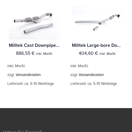
Milltek Cast Downpipe with Race Cat Audi A3 2.0T FSI quattro 5-Türer SportBack
Milltek Large-bore Downpipe und De-cat Audi A3 1.8T 2WD 3 & 5-Türer
886,55
€
404,60
€
inkl. MwSt.
inkl. MwSt.
inkl. MwSt.
inkl. MwSt.
zzgl.
Versandkosten
zzgl.
Versandkosten
Lieferzeit:
ca. 5-10 Werktage
Lieferzeit:
ca. 5-10 Werktage