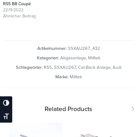
RS5 B8 Coupé
22/11/2022
Ähnlicher Beitrag
Artikelnummer:
SSXAU267_432
Kategorien:
Abgasanlage
,
Milltek
Schlagwörter:
RS5
,
SSXAU267
,
Cat-Back Anlage
,
Audi
Marke:
Milltek
Umschalten Auf Hohe Kontraste
Related Products
Schrift Vergrößern