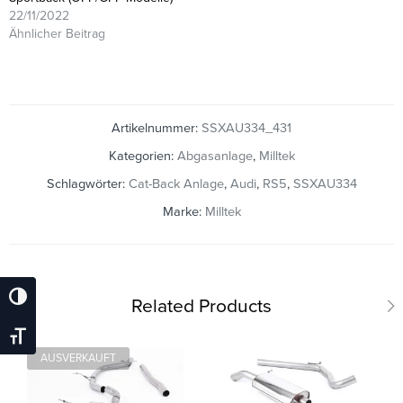
22/11/2022
Ähnlicher Beitrag
Artikelnummer:
SSXAU334_431
Kategorien:
Abgasanlage
,
Milltek
Schlagwörter:
Cat-Back Anlage
,
Audi
,
RS5
,
SSXAU334
Marke:
Milltek
Umschalten Auf Hohe Kontraste
Related Products
Schrift Vergrößern
AUSVERKAUFT