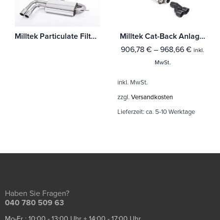
Milltek Particulate Filter-back Audi A3 2.0 TDI 170PS 2WD Sportback DPF
Milltek Cat-Back Anlage Audi A1 1.4 TFSI S line 150PS ACT
906,78
€
–
968,66
€
inkl.
MwSt.
inkl. MwSt.
zzgl.
Versandkosten
Lieferzeit:
ca. 5-10 Werktage
Haben Sie Fragen?
040 780 509 63
Mo-Fr : 10:00 - 13:00 Uhr + 14:00 - 17:00 Uhr