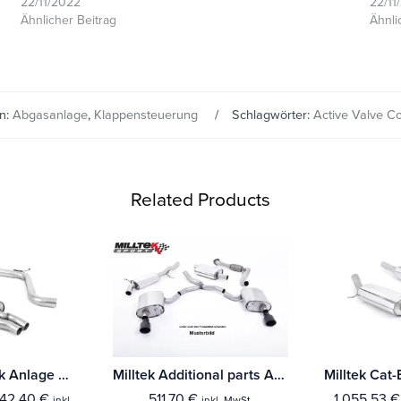
22/11/2022
22/11
Ähnlicher Beitrag
Ähnli
en:
Abgasanlage
,
Klappensteuerung
Schlagwörter:
Active Valve Co
Related Products
Milltek Cat-Back Anlage Audi A1 40TFSI 5-Türer 2.0 (200PS) mit OPF/GPF Mit TÜV / ECE Zulassung!
Milltek Additional parts Audi A3 2.0T FSI 2WD 3-Türer
142,40
€
511,70
€
1.055,53
€
inkl.
inkl. MwSt.