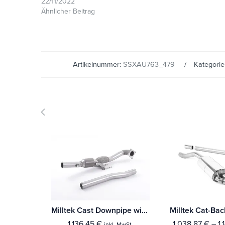
22/11/2022
Ähnlicher Beitrag
Artikelnummer:
SSXAU763_479
Kategori
Milltek Cast Downpipe with HJS High Flow Sports Cat Audi A3 2.0T FSI 2WD 3-Türer
1.136,45
€
1.038,87
€
–
1.
inkl. MwSt.