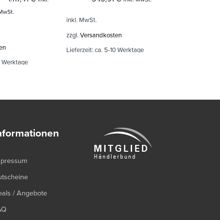
MwSt.
inkl. MwSt.
inkl. MwSt.
zzgl.
Versandkosten
zzgl.
Versand
en
Lieferzeit:
ca. 5-10 Werktage
Lieferzeit:
ca.
0 Werktage
nformationen
mpressum
utscheine
als / Angebote
AQ