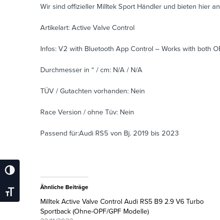
Wir sind offizieller Milltek Sport Händler und bieten hier an
Artikelart: Active Valve Control
Infos: V2 with Bluetooth App Control – Works with both O
Durchmesser in “ / cm: N/A / N/A
TÜV / Gutachten vorhanden: Nein
Race Version / ohne Tüv: Nein
Passend für:Audi RS5 von Bj. 2019 bis 2023
Umschalten Auf Hohe Kontraste
Ähnliche Beiträge
Schrift Vergrößern
Milltek Active Valve Control Audi RS5 B9 2.9 V6 Turbo
Sportback (Ohne-OPF/GPF Modelle)