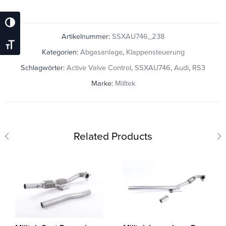
Umschalten Auf Hohe Kontraste
Artikelnummer:
SSXAU746_238
Schrift Vergrößern
Kategorien:
Abgasanlage
,
Klappensteuerung
Schlagwörter:
Active Valve Control
,
SSXAU746
,
Audi
,
RS3
Marke:
Milltek
Related Products