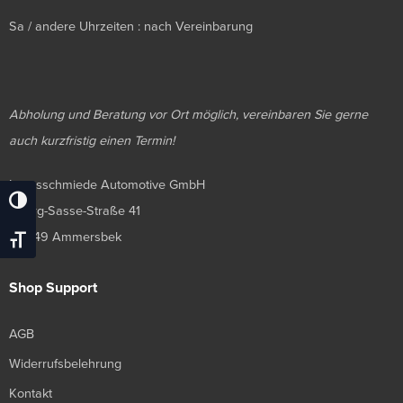
Sa / andere Uhrzeiten : nach Vereinbarung
Abholung und Beratung vor Ort möglich, vereinbaren Sie gerne
auch kurzfristig einen Termin!
Luxusschmiede Automotive GmbH
Umschalten Auf Hohe Kontraste
Georg-Sasse-Straße 41
22949 Ammersbek
Schrift Vergrößern
Shop Support
AGB
Widerrufsbelehrung
Kontakt