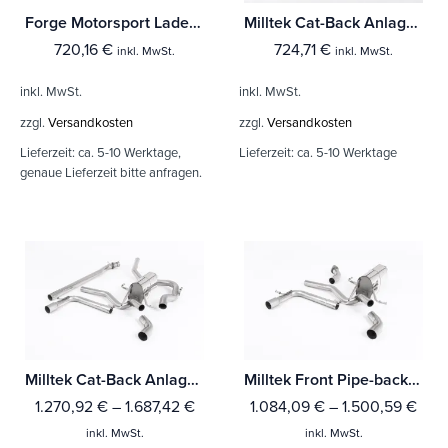
Forge Motorsport Ladeluftkühler Suzuki Swift
Milltek Cat-Back Anlage Suzuki Swift Sport 1.6 VVT (ZC32S)
720,16
€
724,71
€
inkl. MwSt.
inkl. MwSt.
inkl. MwSt.
inkl. MwSt.
zzgl.
Versandkosten
zzgl.
Versandkosten
Lieferzeit:
ca. 5-10 Werktage,
Lieferzeit:
ca. 5-10 Werktage
genaue Lieferzeit bitte anfragen.
Milltek Cat-Back Anlage Suzuki Swift Sport 1.4 BoosterJet (Ohne Hybrid und Ohne GPF/OPF)
Milltek Front Pipe-back Suzuki Swift Sport 1.4 BoosterJet (Ohne Hybrid und Ohne GPF/OPF) Mit TÜV / ECE Zulassung!
1.270,92
€
–
1.687,42
€
1.084,09
€
–
1.500,59
€
inkl. MwSt.
inkl. MwSt.