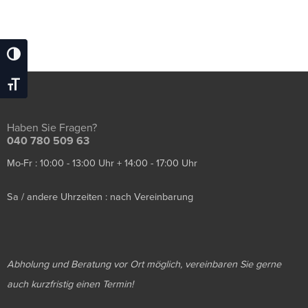
Umschalten Auf Hohe Kontraste
Schrift Vergrößern
Haben Sie Fragen?
040 780 509 63
Mo-Fr : 10:00 - 13:00 Uhr + 14:00 - 17:00 Uhr
Sa / andere Uhrzeiten : nach Vereinbarung
Abholung und Beratung vor Ort möglich, vereinbaren Sie gerne
auch kurzfristig einen Termin!