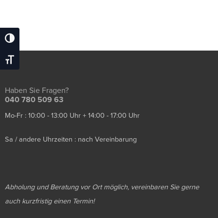
Umschalten Auf Hohe Kontraste
Schrift Vergrößern
Haben Sie Fragen?
040 780 509 63
Mo-Fr : 10:00 - 13:00 Uhr + 14:00 - 17:00 Uhr
Sa / andere Uhrzeiten : nach Vereinbarung
Abholung und Beratung vor Ort möglich, vereinbaren Sie gerne
auch kurzfristig einen Termin!