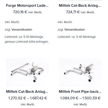
Forge Motorsport Ladeluftkühler Suzuki Swift
Milltek Cat-Back Anlage Suzuki Swift Sport 1.6 VVT (ZC32S)
720,16
€
724,71
€
inkl. MwSt.
inkl. MwSt.
inkl. MwSt.
inkl. MwSt.
zzgl.
Versandkosten
zzgl.
Versandkosten
Lieferzeit:
ca. 5-10 Werktage,
Lieferzeit:
ca. 5-10 Werktage
genaue Lieferzeit bitte anfragen.
Milltek Cat-Back Anlage Suzuki Swift Sport 1.4 BoosterJet (Ohne Hybrid und Ohne GPF/OPF)
Milltek Front Pipe-back Suzuki Swift Sport 1.4 BoosterJet (Ohne Hybrid und Ohne GPF/OPF) Mit TÜV / ECE Zulassung!
1.270,92
€
–
1.687,42
€
1.084,09
€
–
1.500,59
€
inkl. MwSt.
inkl. MwSt.