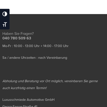
Umschalten Auf Hohe Kontraste
Schrift Vergrößern
Haben Sie Fragen?
040 780 509 63
Mo-Fr : 10:00 - 13:00 Uhr + 14:00 - 17:00 Uhr
Sa / andere Uhrzeiten : nach Vereinbarung
Abholung und Beratung vor Ort möglich, vereinbaren Sie gerne
auch kurzfristig einen Termin!
Luxusschmiede Automotive GmbH
Georg-Sasse-Straße 41