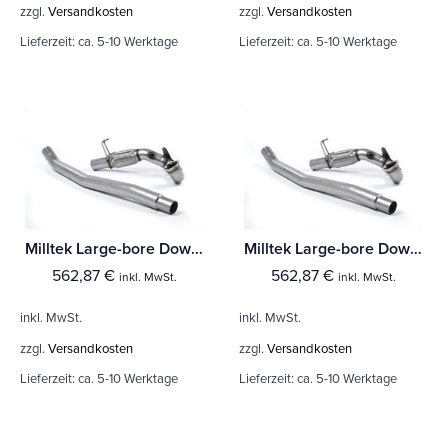
zzgl.
Versandkosten
zzgl.
Versandkosten
Lieferzeit:
ca. 5-10 Werktage
Lieferzeit:
ca. 5-10 Werktage
Milltek Large-bore Downpipe und De-cat Seat Leon Cupra 300 2.0 TSI (Ohne-OPF/GPF Modelle)
Milltek Large-bore Downpipe und De-cat Seat Leon Cupra 280 & 290 2.0 TSI (Modelle ohne OPF/GPF)
562,87
€
562,87
€
inkl. MwSt.
inkl. MwSt.
inkl. MwSt.
inkl. MwSt.
zzgl.
Versandkosten
zzgl.
Versandkosten
Lieferzeit:
ca. 5-10 Werktage
Lieferzeit:
ca. 5-10 Werktage