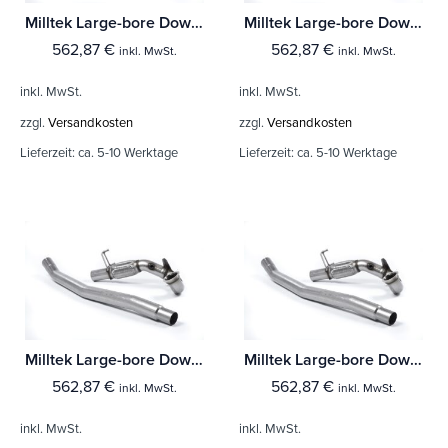
Milltek Large-bore Downpipe und De-cat Volkswagen Jetta Mk7 (MQB) GLi 2.0T
Milltek Large-bore Downpipe und De-cat Volkswagen Golf MK7.5 GTi (Performance Pack Modelle & Ohne ohne OPF
562,87
€
562,87
€
inkl. MwSt.
inkl. MwSt.
inkl. MwSt.
inkl. MwSt.
zzgl.
Versandkosten
zzgl.
Versandkosten
Lieferzeit:
ca. 5-10 Werktage
Lieferzeit:
ca. 5-10 Werktage
Milltek Large-bore Downpipe und De-cat Volkswagen Golf MK7.5 GTi (Ohne Performance Pack Modelle & ohne OPF
Milltek Large-bore Downpipe und De-cat Volkswagen Golf MK7 GTi (including GTi Performance Pack Clubsport & Clubsport S Modelle)
562,87
€
562,87
€
inkl. MwSt.
inkl. MwSt.
inkl. MwSt.
inkl. MwSt.