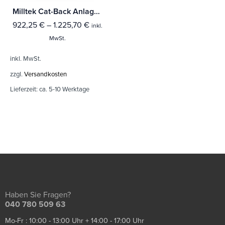
Milltek Cat-Back Anlage Seat Leon FR 2.0 TDI 150 SC und 5-Türer (Hundschalter und DSG-auto) Mit TÜV / ECE Zulassung!
922,25
€
–
1.225,70
€
inkl.
MwSt.
inkl. MwSt.
zzgl.
Versandkosten
Lieferzeit:
ca. 5-10 Werktage
Haben Sie Fragen?
040 780 509 63
Mo-Fr : 10:00 - 13:00 Uhr + 14:00 - 17:00 Uhr