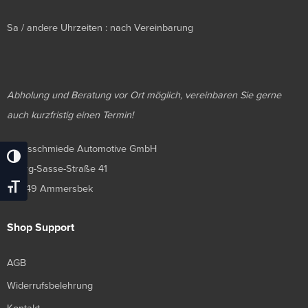
Sa / andere Uhrzeiten : nach Vereinbarung
Abholung und Beratung vor Ort möglich, vereinbaren Sie gerne
auch kurzfristig einen Termin!
Luxusschmiede Automotive GmbH
Umschalten Auf Hohe Kontraste
Georg-Sasse-Straße 41
Schrift Vergrößern
22949 Ammersbek
Shop Support
AGB
Widerrufsbelehrung