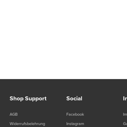
Shop Support
Social
I
AGB
Facebook
I
Widerrufsbelehrung
Instagram
G