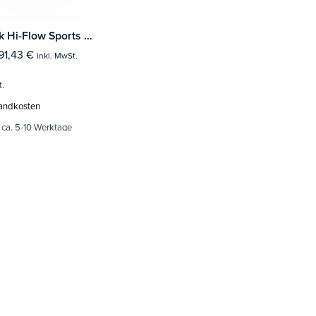
Milltek Hi-Flow Sports Cat Renault Clio 197 2.0 16v
91,43
€
inkl. MwSt.
t.
andkosten
:
ca. 5-10 Werktage