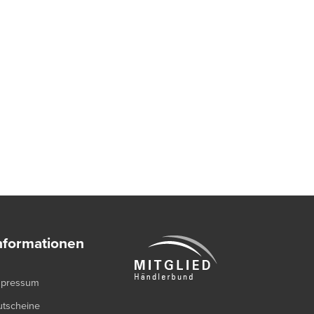
nformationen
mpressum
utscheine