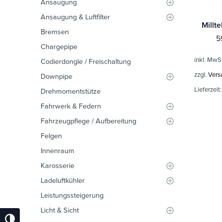
Ansaugung
Ansaugung & Luftfilter
Bremsen
5
Chargepipe
inkl. MwS
Codierdongle / Freischaltung
zzgl.
Vers
Downpipe
Lieferzeit
Drehmomentstütze
Fahrwerk & Federn
Fahrzeugpflege / Aufbereitung
Felgen
Innenraum
Karosserie
Ladeluftkühler
Leistungssteigerung
Licht & Sicht
Umschalten Auf Hohe Kontraste