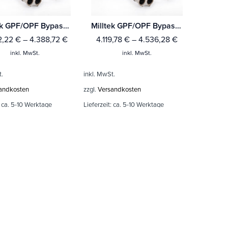
Milltek GPF/OPF Bypass Porsche Cayman 718 GT4 4.0 (mit OPF/GPF - Ab Baujahr Feb 2020 )
Milltek GPF/OPF Bypass Porsche Cayman 718 GT4 4.0 (mit OPF/GPF - Bis Baujahr Feb 2020 )
2,22
€
–
4.388,72
€
4.119,78
€
–
4.536,28
€
inkl. MwSt.
inkl. MwSt.
t.
inkl. MwSt.
andkosten
zzgl.
Versandkosten
:
ca. 5-10 Werktage
Lieferzeit:
ca. 5-10 Werktage