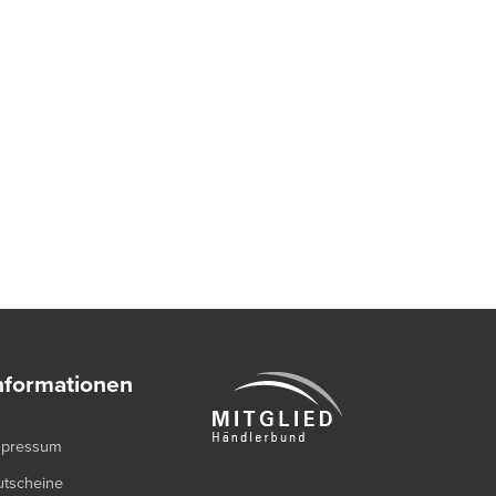
nformationen
mpressum
utscheine