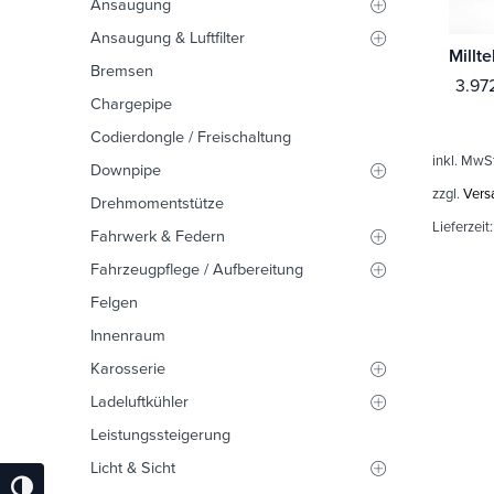
Ansaugung
Ansaugung & Luftfilter
Bremsen
3.97
Chargepipe
Codierdongle / Freischaltung
inkl. MwS
Downpipe
zzgl.
Vers
Drehmomentstütze
Lieferzeit
Fahrwerk & Federn
Fahrzeugpflege / Aufbereitung
Felgen
Innenraum
Karosserie
Ladeluftkühler
Leistungssteigerung
Licht & Sicht
Umschalten Auf Hohe Kontraste