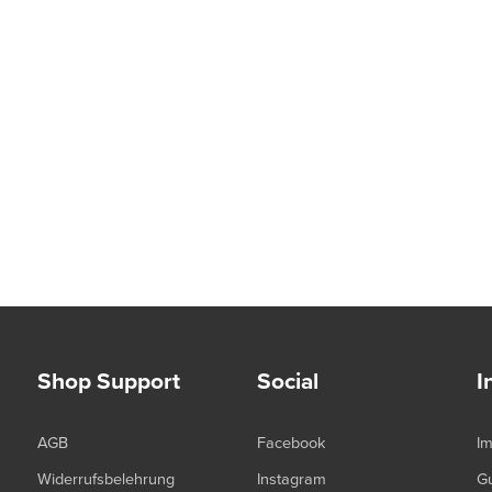
Shop Support
Social
I
AGB
Facebook
I
Widerrufsbelehrung
Instagram
G