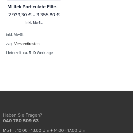
Milltek Particulate Filter-back Porsche Cayman 718 GT4 4.0 (mit OPF/GPF - Ab Baujahr Feb 2020 )
2.939,30
€
–
3.355,80
€
inkl. MwSt.
inkl. MwSt.
zzgl.
Versandkosten
Lieferzeit:
ca. 5-10 Werktage
Haben Sie Fragen?
040 780 509 63
Mo-Fr : 10:00 - 13:00 Uhr + 14:00 - 17:00 Uhr