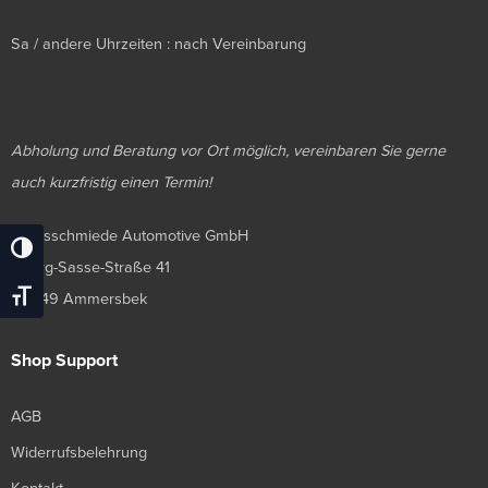
Sa / andere Uhrzeiten : nach Vereinbarung
Abholung und Beratung vor Ort möglich, vereinbaren Sie gerne
auch kurzfristig einen Termin!
Luxusschmiede Automotive GmbH
Umschalten Auf Hohe Kontraste
Georg-Sasse-Straße 41
Schrift Vergrößern
22949 Ammersbek
Shop Support
AGB
Widerrufsbelehrung