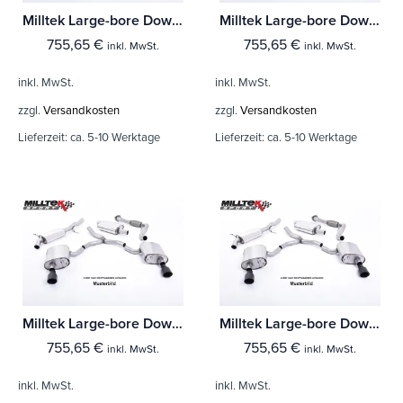
Milltek Large-bore Downpipe und De-cat Mercedes CLA-Class CLA35 AMG 2.0 Turbo Coupe & Shooting Brake (OPF/GPF Modelle)
Milltek Large-bore Downpipe und De-cat Mercedes CLA-Class CLA35 AMG 2.0 Turbo Coupe & Shooting Brake (Ohne-OPF/GPF Modelle)
755,65
€
755,65
€
inkl. MwSt.
inkl. MwSt.
inkl. MwSt.
inkl. MwSt.
zzgl.
Versandkosten
zzgl.
Versandkosten
Lieferzeit:
ca. 5-10 Werktage
Lieferzeit:
ca. 5-10 Werktage
Milltek Large-bore Downpipe und De-cat Mercedes A-Class A35 AMG 2.0 Turbo (W177 Hatch Only OPF/GPF Modelle)
Milltek Large-bore Downpipe und De-cat Mercedes A-Class A35 AMG 2.0 Turbo (Nur für Limousine - OPF/GPF Modelle)
755,65
€
755,65
€
inkl. MwSt.
inkl. MwSt.
inkl. MwSt.
inkl. MwSt.