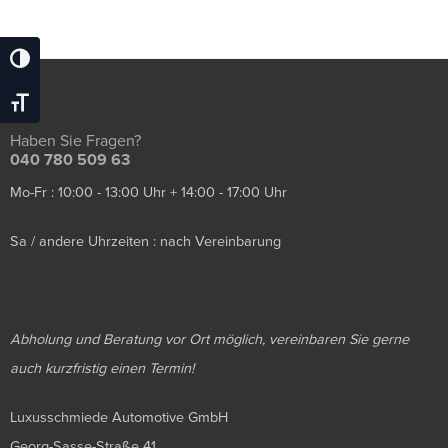
Umschalten Auf Hohe Kontraste
Schrift Vergrößern
Haben Sie Fragen?
040 780 509 63
Mo-Fr : 10:00 - 13:00 Uhr + 14:00 - 17:00 Uhr
Sa / andere Uhrzeiten : nach Vereinbarung
Abholung und Beratung vor Ort möglich, vereinbaren Sie gerne
auch kurzfristig einen Termin!
Luxusschmiede Automotive GmbH
Georg-Sasse-Straße 41