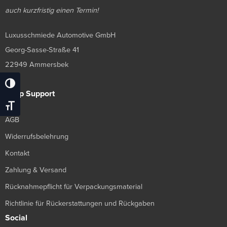
auch kurzfristig einen Termin!
Luxusschmiede Automotive GmbH
Georg-Sasse-Straße 41
22949 Ammersbek
Umschalten Auf Hohe Kontraste
Shop Support
Schrift Vergrößern
AGB
Widerrufsbelehrung
Kontakt
Zahlung & Versand
Rücknahmepflicht für Verpackungsmaterial
Richtlinie für Rückerstattungen und Rückgaben
Social