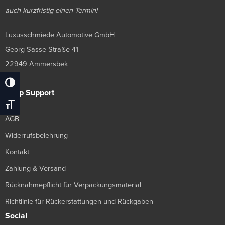
auch kurzfristig einen Termin!
Luxusschmiede Automotive GmbH
Georg-Sasse-Straße 41
22949 Ammersbek
Umschalten Auf Hohe Kontraste
Shop Support
Schrift Vergrößern
AGB
Widerrufsbelehrung
Kontakt
Zahlung & Versand
Rücknahmepflicht für Verpackungsmaterial
Richtlinie für Rückerstattungen und Rückgaben
Social