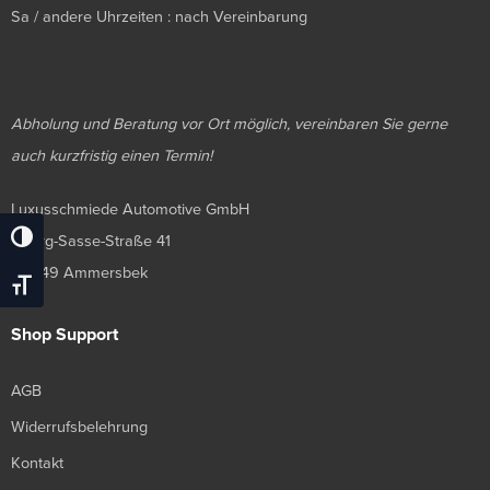
Sa / andere Uhrzeiten : nach Vereinbarung
Abholung und Beratung vor Ort möglich, vereinbaren Sie gerne
auch kurzfristig einen Termin!
Luxusschmiede Automotive GmbH
Georg-Sasse-Straße 41
Umschalten Auf Hohe Kontraste
22949 Ammersbek
Schrift Vergrößern
Shop Support
AGB
Widerrufsbelehrung
Kontakt