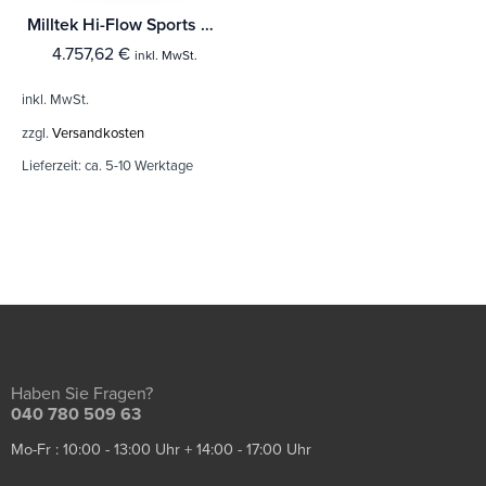
Milltek Hi-Flow Sports Cat und Downpipe Mercedes C-Class C63 & C63 S (W205) Limousine 4.0 Bi-Turbo V8 (Fahrzeuge mit OPF/GPF)
4.757,62
€
inkl. MwSt.
inkl. MwSt.
zzgl.
Versandkosten
Lieferzeit:
ca. 5-10 Werktage
Haben Sie Fragen?
040 780 509 63
Mo-Fr : 10:00 - 13:00 Uhr + 14:00 - 17:00 Uhr