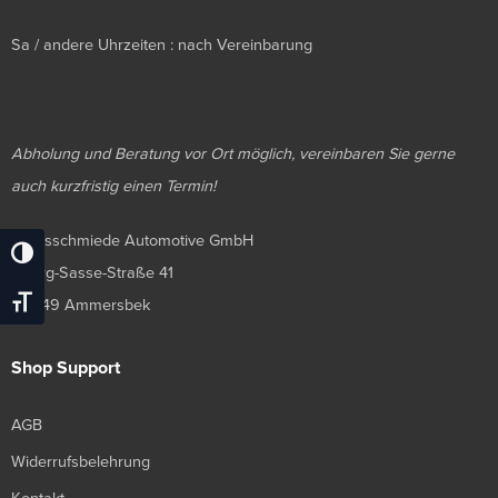
Sa / andere Uhrzeiten : nach Vereinbarung
Abholung und Beratung vor Ort möglich, vereinbaren Sie gerne
auch kurzfristig einen Termin!
Luxusschmiede Automotive GmbH
Umschalten Auf Hohe Kontraste
Georg-Sasse-Straße 41
Schrift Vergrößern
22949 Ammersbek
Shop Support
AGB
Widerrufsbelehrung