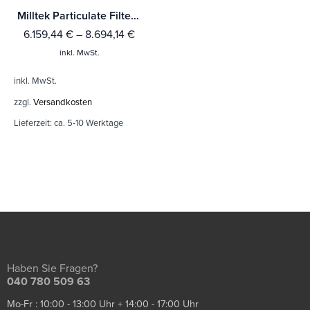
Milltek Particulate Filter-back Lamborghini Urus 4.0 Twin Turbo V8 650PS
6.159,44
€
–
8.694,14
€
inkl. MwSt.
inkl. MwSt.
zzgl.
Versandkosten
Lieferzeit:
ca. 5-10 Werktage
Haben Sie Fragen?
040 780 509 63
Mo-Fr : 10:00 - 13:00 Uhr + 14:00 - 17:00 Uhr