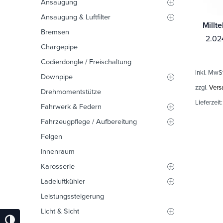
Ansaugung
Ansaugung & Luftfilter
Bremsen
2.02
Chargepipe
Codierdongle / Freischaltung
inkl. MwS
Downpipe
zzgl.
Vers
Drehmomentstütze
Lieferzeit
Fahrwerk & Federn
Fahrzeugpflege / Aufbereitung
Felgen
Innenraum
Karosserie
Ladeluftkühler
Leistungssteigerung
Licht & Sicht
Umschalten Auf Hohe Kontraste