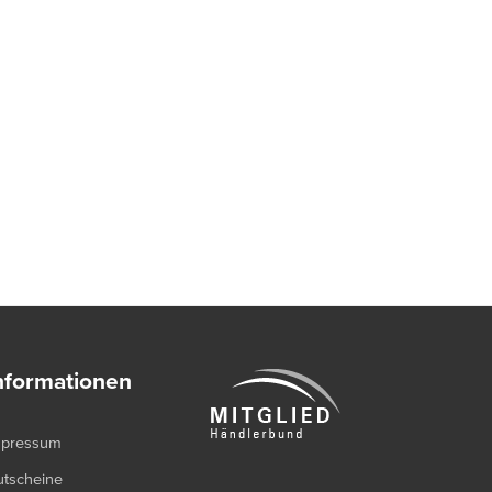
nformationen
mpressum
utscheine