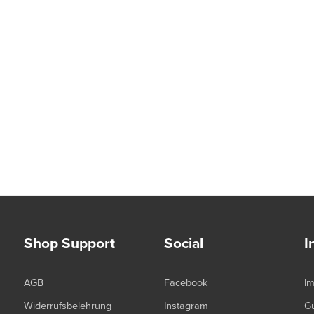
Shop Support
Social
I
AGB
Facebook
I
Widerrufsbelehrung
Instagram
G