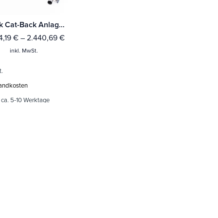
Milltek Cat-Back Anlage Hyundai i30 N Performance 2.0 T-GDi Fastback (275PS - (Fahrzeuge mit OPF)
4,19
€
–
2.440,69
€
inkl. MwSt.
t.
andkosten
:
ca. 5-10 Werktage