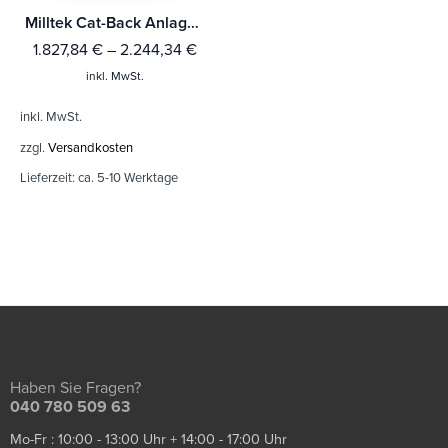
Milltek Cat-Back Anlage Hyundai i30 N Performance 2.0 T-GDi (275PS - (Fahrzeuge ohne OPF)
1.827,84
€
–
2.244,34
€
inkl. MwSt.
inkl. MwSt.
zzgl.
Versandkosten
Lieferzeit:
ca. 5-10 Werktage
Haben Sie Fragen?
040 780 509 63
Mo-Fr : 10:00 - 13:00 Uhr + 14:00 - 17:00 Uhr